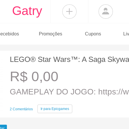
Gatry
ecebidos
Promoções
Cupons
Li
LEGO® Star Wars™: A Saga Skywal
R$ 0,00
GAMEPLAY DO JOGO: https://ww
Ir para
Epicgames
2 Comentários
tar