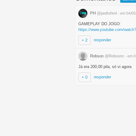
PH
@pedrohml
- em 04/0
GAMEPLAY DO JOGO:
https://www.youtube.com/watch
responder
+ 2
Robson
@Robsonz
- em 
Já era 200,00 pila, só vi agora
responder
+ 0