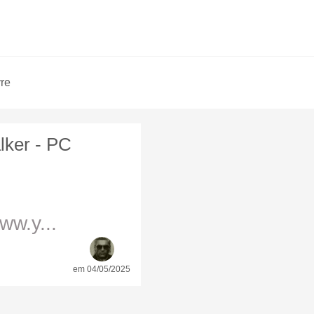
vre
ker - PC
w.y...
em 04/05/2025