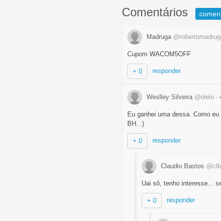
Comentários
comen
Madruga
@robertomadrug
Cupom WACOM5OFF
responder
+ 0
Weslley Silveira
@olelo
-
Eu ganhei uma dessa. Como eu já
BH. :)
responder
+ 0
Claudio Bastos
@clb
Uai sô, tenho interesse... 
responder
+ 0