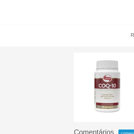
R
Comentários
comen