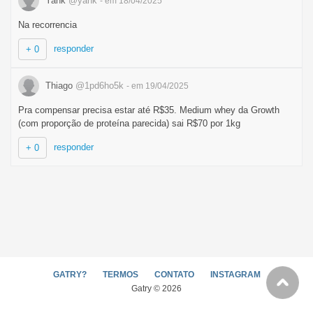
Yank
@yank
- em 18/04/2025
Na recorrencia
responder
+ 0
Thiago
@1pd6ho5k
- em 19/04/2025
Pra compensar precisa estar até R$35. Medium whey da Growth
(com proporção de proteína parecida) sai R$70 por 1kg
responder
+ 0
GATRY?
TERMOS
CONTATO
INSTAGRAM
Gatry © 2026