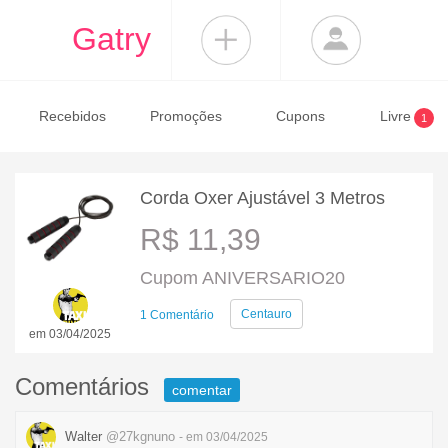
Gatry
Recebidos
Promoções
Cupons
Livre
1
Corda Oxer Ajustável 3 Metros
R$ 11,39
Cupom ANIVERSARIO20
Centauro
1 Comentário
em 03/04/2025
Comentários
comentar
Walter
@27kgnuno
- em 03/04/2025