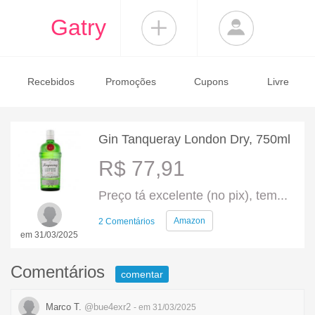
Gatry
Recebidos
Promoções
Cupons
Livre
Gin Tanqueray London Dry, 750ml
R$ 77,91
Preço tá excelente (no pix), tem...
Amazon
2 Comentários
em 31/03/2025
Comentários
comentar
Marco T.
@bue4exr2
- em 31/03/2025