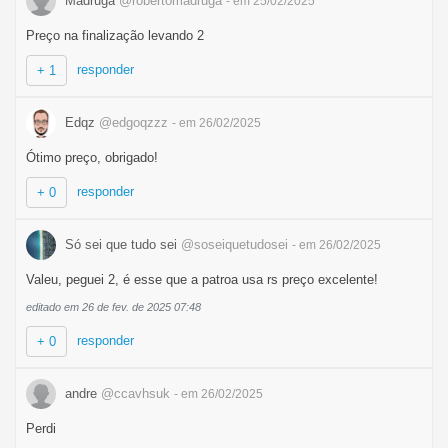
Madruga
@robertomadruga
- em 25/02/2025
Preço na finalização levando 2
responder
+ 1
Edqz
@edgoqzzz
- em 26/02/2025
Ótimo preço, obrigado!
responder
+ 0
Só sei que tudo sei
@soseiquetudosei
- em 26/02/2025
Valeu, peguei 2, é esse que a patroa usa rs preço excelente!
editado em 26 de fev. de 2025 07:48
responder
+ 0
andre
@ccavhsuk
- em 26/02/2025
Perdi