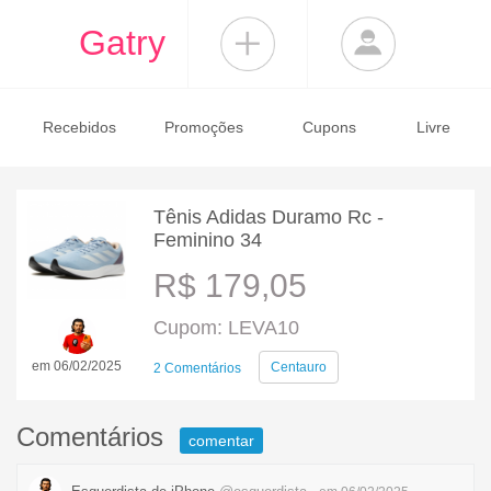
Gatry
Recebidos
Promoções
Cupons
Livre
Tênis Adidas Duramo Rc -
Feminino 34
R$ 179,05
Cupom: LEVA10
em 06/02/2025
Centauro
2 Comentários
Comentários
comentar