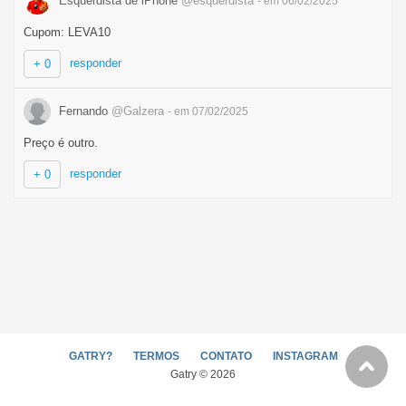
Esquerdista de iPhone
@esquerdista
- em 06/02/2025
Cupom: LEVA10
responder
+ 0
Fernando
@Galzera
- em 07/02/2025
Preço é outro.
responder
+ 0
GATRY?
TERMOS
CONTATO
INSTAGRAM
Gatry © 2026