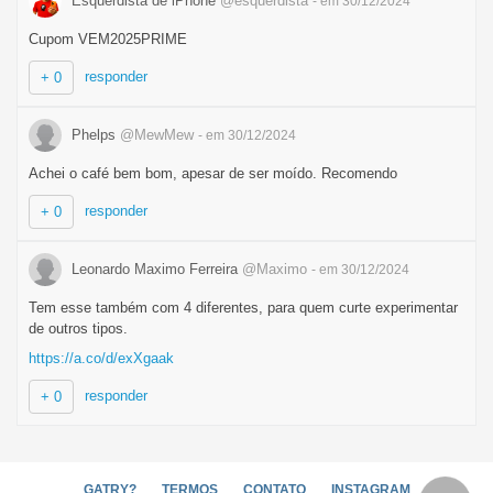
Esquerdista de iPhone
@esquerdista
- em 30/12/2024
Cupom VEM2025PRIME
responder
+ 0
Phelps
@MewMew
- em 30/12/2024
Achei o café bem bom, apesar de ser moído. Recomendo
responder
+ 0
Leonardo Maximo Ferreira
@Maximo
- em 30/12/2024
Tem esse também com 4 diferentes, para quem curte experimentar
de outros tipos.
https://a.co/d/exXgaak
responder
+ 0
GATRY?
TERMOS
CONTATO
INSTAGRAM