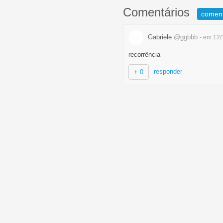
Comentários
comen
Gabriele
@ggbbb
- em 12
recorrência
responder
+ 0