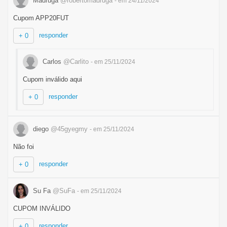
Madruga
@robertomadruga
- em 24/11/2024
Cupom APP20FUT
responder
+ 0
Carlos
@Carlito
- em 25/11/2024
Cupom inválido aqui
responder
+ 0
diego
@45gyegmy
- em 25/11/2024
Não foi
responder
+ 0
Su Fa
@SuFa
- em 25/11/2024
CUPOM INVÁLIDO
responder
+ 0