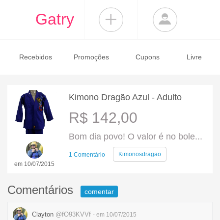
Gatry
Recebidos
Promoções
Cupons
Livre
Kimono Dragão Azul - Adulto
R$ 142,00
Bom dia povo! O valor é no bole...
Kimonosdragao
1 Comentário
em 10/07/2015
Comentários
comentar
Clayton
@fO93KVVf
- em 10/07/2015