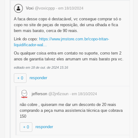
Voxi
@voxicppp
- em 18/10/2024
A faca desse copo é destacável, vc consegue comprar só o
copo no site de peças de reposição, dei uma olhada e fica
bem mais barato, cerca de 90 reais.
Link do copo:
https://www.jmstore.com.br/copo-tritan-
liquidificador-wal...
Ou qualquer coisa entra em contato no suporte, como tem 2
anos de garantia talvez eles arrumam um mais barato pra vc.
editado em 18 de out. de 2024 15:16
responder
+ 0
jefferson
@2jn6zoun
- em 18/10/2024
não cobre , quiseram me dar um desconto de 20 reais
comprando a peça numa assistencia técnica que cobrava
150
responder
+ 0