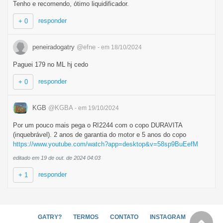
Tenho e recomendo, ótimo liquidificador.
responder
+ 0
peneiradogatry
@efne
- em 18/10/2024
Paguei 179 no ML hj cedo
responder
+ 0
KGB
@KGBA
- em 19/10/2024
Por um pouco mais pega o RI2244 com o copo DURAVITA
(inquebrável). 2 anos de garantia do motor e 5 anos do copo
https://www.youtube.com/watch?app=desktop&v=58sp9BuEefM
editado em 19 de out. de 2024 04:03
responder
+ 1
GATRY?
TERMOS
CONTATO
INSTAGRAM