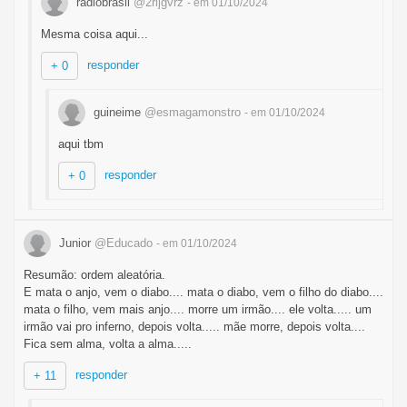
radiobrasil
@2rljgvrz
- em 01/10/2024
Mesma coisa aqui...
responder
+ 0
guineime
@esmagamonstro
- em 01/10/2024
aqui tbm
responder
+ 0
Junior
@Educado
- em 01/10/2024
Resumão: ordem aleatória.
E mata o anjo, vem o diabo.... mata o diabo, vem o filho do diabo....
mata o filho, vem mais anjo.... morre um irmão.... ele volta..... um
irmão vai pro inferno, depois volta..... mãe morre, depois volta....
Fica sem alma, volta a alma.....
responder
+ 11