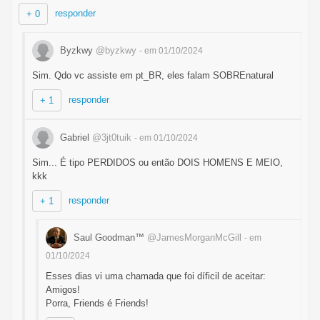
responder
+ 0
Byzkwy
@byzkwy
- em 01/10/2024
Sim. Qdo vc assiste em pt_BR, eles falam SOBREnatural
responder
+ 1
Gabriel
@3jt0tuik
- em 01/10/2024
Sim... É tipo PERDIDOS ou então DOIS HOMENS E MEIO,
kkk
responder
+ 1
Saul Goodman™
@JamesMorganMcGill
- em
01/10/2024
Esses dias vi uma chamada que foi díficil de aceitar:
Amigos!
Porra, Friends é Friends!