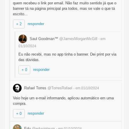
quem recebeu o link por email. Não faz muito sentido já que o
banner tá na página principal pra todos, mas se vale o que tá
escrito...
responder
+ 2
Saul Goodman™
@JamesMorganMcGill
- em
01/10/2024
Eu não recebi, mas no app tinha o banner. Dei print por via
das dúvidas.
responder
+ 0
Rafael Torres
@TorresRafael
- em 01/10/2024
Veio hoje um e-mail informando, aplicou automático em uma
compra.
responder
+ 0
Edu
@eduvinteum
- em 01/10/2024