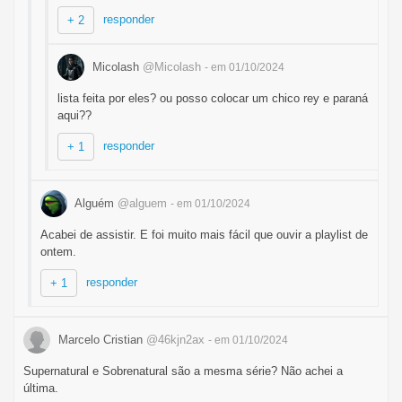
responder
+ 2
Micolash
@Micolash
- em 01/10/2024
lista feita por eles? ou posso colocar um chico rey e paraná
aqui??
responder
+ 1
Alguém
@alguem
- em 01/10/2024
Acabei de assistir. E foi muito mais fácil que ouvir a playlist de
ontem.
responder
+ 1
Marcelo Cristian
@46kjn2ax
- em 01/10/2024
Supernatural e Sobrenatural são a mesma série? Não achei a
última.