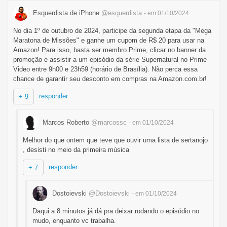
Esquerdista de iPhone
@esquerdista
- em 01/10/2024
No dia 1º de outubro de 2024, participe da segunda etapa da "Mega
Maratona de Missões" e ganhe um cupom de R$ 20 para usar na
Amazon! Para isso, basta ser membro Prime, clicar no banner da
promoção e assistir a um episódio da série Supernatural no Prime
Video entre 9h00 e 23h59 (horário de Brasília). Não perca essa
chance de garantir seu desconto em compras na Amazon.com.br!
responder
+ 9
Marcos Roberto
@marcossc
- em 01/10/2024
Melhor do que ontem que teve que ouvir uma lista de sertanojo
, desisti no meio da primeira música
responder
+ 7
Dostoievski
@Dostoievski
- em 01/10/2024
Daqui a 8 minutos já dá pra deixar rodando o episódio no
mudo, enquanto vc trabalha.