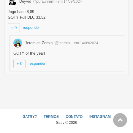
Deyvid
@pufaunmm
- em 14/09/2024
Jogo base 8,89
GOTY Full DLC 33,52
responder
+ 0
Jeremias Zerbini
@jzerbini
- em 14/09/2024
GOTY of the year!
responder
+ 0
GATRY?
TERMOS
CONTATO
INSTAGRAM
Gatry © 2026