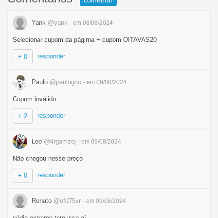
comentar
Yank
@yank
- em 08/08/2024
Selecionar cupom da págima + cupom OITAVAS20
responder
+ 0
Paulo
@paulogcc
- em 09/08/2024
Cupom inválido
responder
+ 2
Leo
@4rgamzoj
- em 09/08/2024
Não chegou nesse preço
responder
+ 0
Renato
@ofd75vr
- em 09/08/2024
sódio extremo tem isso aí