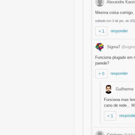
Alexandre Kars
Mesma coisa comigo, s
editado em 3 de jan. de 20
responder
+ 1
Sigma7
@sigma
Funciona plugado em ré
parede?
responder
+ 0
Guilherme 
Funciona mas lerd
cano de rede... M
responde
+ 1
Cristiano
@ddji