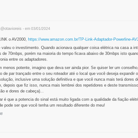
s
@otavioreis
- em 03/01/2024
PLINK o AV2000,
https://www.amazon.com.br/TP-Link-Adaptador-Powerline-AV2
valeu o investimento. Quando acionava qualquer coisa elétrica na casa a int
s de 70mbps, porém na maioria do tempo ficava abaixo de 30mbps isto quand
onia entre os adaptadores.
m menos potente, imagino que deva ser ainda pior. Se quiser ler um conselho
 de par trançado entre o seu roteador até o local que você deseja expandir o
solução, inclusive uma solução definitiva e que você nunca mais terá dores d
 depois que fiz isso, nunca mais lembrei dos repetidores e deste transmissor 
o e dores de cabeça)...
r é que a potencia do sinal está muito ligada com a qualidade da fiação elé
ade pode ser que você tenha um resultado diferente do meu!
08