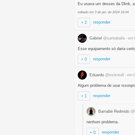
Eu usava um desses da Dlink, at
editado em 3 de jan. de 2024 16:04
responder
+ 2
Gabriel
@santaballa
- em 
Esse equipamento só daria certo
responder
+ 0
Eduardo
@rocknroll
- em 
Algum problema de usar issonpr
responder
+ 1
Barnabé Redmido
@b
nenhum problema.
responder
+ 0