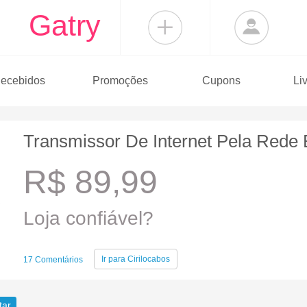
Gatry
ecebidos
Promoções
Cupons
Li
Transmissor De Internet Pela Rede E
R$ 89,99
Loja confiável?
Ir para
Cirilocabos
17 Comentários
tar