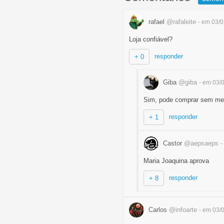
rafael
@rafaleite
- em 03/
Loja confiável?
responder
+ 0
Giba
@giba
- em 03/
Sim, pode comprar sem me
responder
+ 1
Castor
@aepsaeps
-
Maria Joaquina aprova
responder
+ 8
Carlos
@infoarte
- em 03/