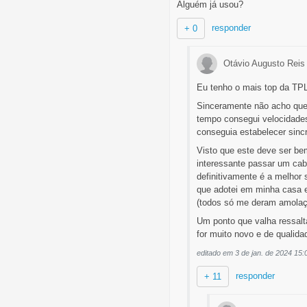
Alguém já usou?
responder
+ 0
Otávio Augusto Rei
Eu tenho o mais top da T
Sinceramente não acho que 
tempo consegui velocidade
conseguia estabelecer sincr
Visto que este deve ser be
interessante passar um cabo
definitivamente é a melhor 
que adotei em minha casa e,
(todos só me deram amolaçã
Um ponto que valha ressalta
for muito novo e de qualid
editado em 3 de jan. de 2024 15:
responder
+ 11