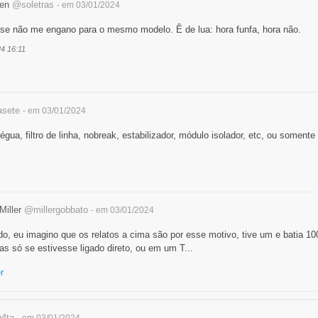
ten
@soletras
- em 03/01/2024
e não me engano para o mesmo modelo. Ê de lua: hora funfa, hora não.
24 16:11
sete
- em 03/01/2024
gua, filtro de linha, nobreak, estabilizador, módulo isolador, etc, ou somente
Miller
@millergobbato
- em 03/01/2024
o, eu imagino que os relatos a cima são por esse motivo, tive um e batia 1
as só se estivesse ligado direto, ou em um T...
r
q4ta
- em 03/01/2024