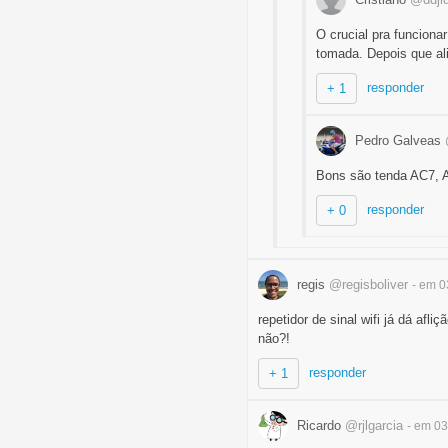
O crucial pra funcion
tomada. Depois que ali
responder
+ 1
Pedro Galveas
Bons são tenda AC7, A
responder
+ 0
regis
@regisboliver
- em 0
repetidor de sinal wifi já dá afl
não?!
responder
+ 1
Ricardo
@rjlgarcia
- em 0