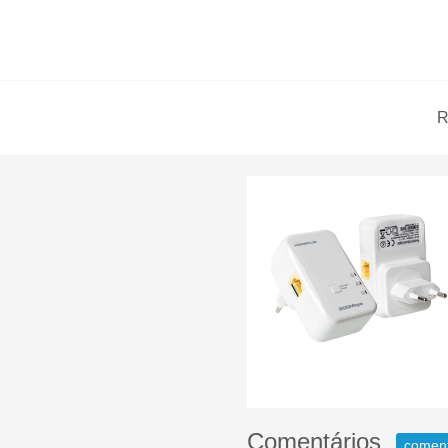
R
Comentários
comen