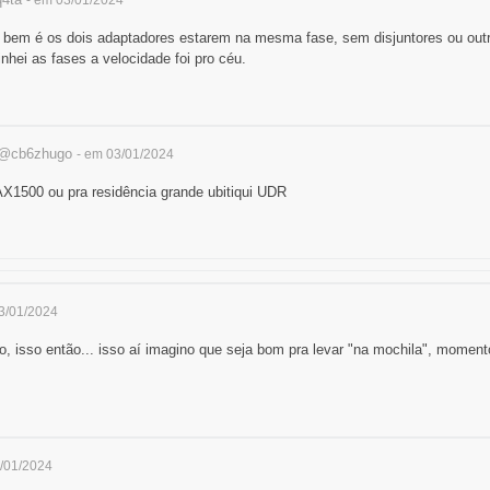
ar bem é os dois adaptadores estarem na mesma fase, sem disjuntores ou ou
nhei as fases a velocidade foi pro céu.
@cb6zhugo
- em 03/01/2024
X1500 ou pra residência grande ubitiqui UDR
3/01/2024
ição, isso então... isso aí imagino que seja bom pra levar "na mochila", momen
3/01/2024