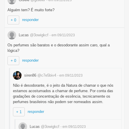
Alguém tem? É muito forte?
responder
+ 0
Lucas
@3owigkcf
- em 09/11/2023
Os perfumes são baratos e o desodorante assim caro, qual a
lógica?
responder
+ 0
siren86
@c7e5biv4
- em 09/11/2023
Não é desodorante, é o jeito da Natura de chamar o que nós
estamos acostumados a chamar de perfume. Por conta das
gradações de concentração de essência, tecnicamente os
perfumes brasileiros não podem ser nomeados assim.
responder
+ 1
Lucas
@3owigkcf
- em 09/11/2023