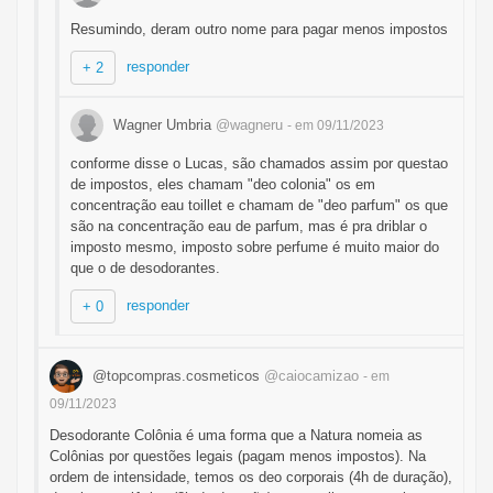
Resumindo, deram outro nome para pagar menos impostos
responder
+ 2
Wagner Umbria
@wagneru
- em 09/11/2023
conforme disse o Lucas, são chamados assim por questao
de impostos, eles chamam "deo colonia" os em
concentração eau toillet e chamam de "deo parfum" os que
são na concentração eau de parfum, mas é pra driblar o
imposto mesmo, imposto sobre perfume é muito maior do
que o de desodorantes.
responder
+ 0
@topcompras.cosmeticos
@caiocamizao
- em
09/11/2023
Desodorante Colônia é uma forma que a Natura nomeia as
Colônias por questões legais (pagam menos impostos). Na
ordem de intensidade, temos os deo corporais (4h de duração),