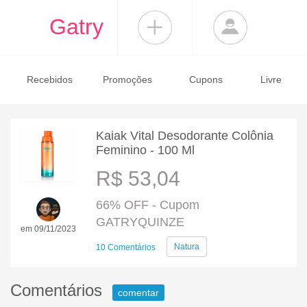
Gatry
Recebidos
Promoções
Cupons
Livre
Kaiak Vital Desodorante Colônia
Feminino - 100 Ml
R$ 53,04
66% OFF - Cupom
GATRYQUINZE
em 09/11/2023
Natura
10 Comentários
Comentários
comentar