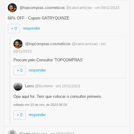
@topcompras.cosmeticos
@caiocamizao
- em 09/11/2023
66% OFF - Cupom GATRYQUINZE
responder
+ 0
@topcompras.cosmeticos
@caiocamizao
- em
09/11/2023
Procure pelo Consultor 'TOPCOMPRAS'
responder
+ 0
Lerro
@ticolerro
- em 10/11/2023
Opa aqui foi. Tem que colocar o consultor primeiro.
editado em 10 de nov. de 2023 08:19
responder
+ 0
Gisele
@giseler
- em 09/11/2023