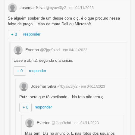
Josemar Silva
@byaw3ly2
- em 04/11/2023
Se alguém souber de um desse com o ç, é o que procuro nessa
faixa de preço... Mas de mara Dell ou Microsoft
responder
+ 0
Everton
@2jgo9xbd
- em 04/11/2023
Esse é abnt2, segundo o anúncio.
responder
+ 0
Josemar Silva
@byaw3ly2
- em 04/11/2023
Putz, sera que tô vacilando... Na foto não tem ç
responder
+ 0
Everton
@2jgo9xbd
- em 04/11/2023
Mas tem. Diz no anuncio. E nas fotos dos usuários