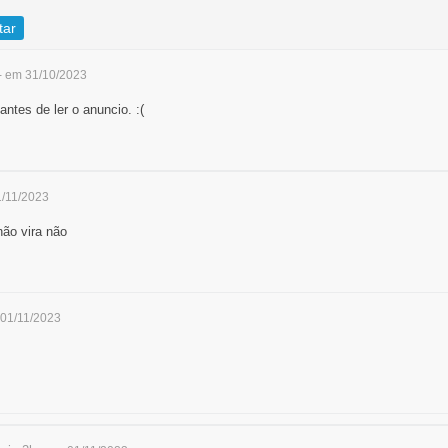
tar
- em 31/10/2023
tes de ler o anuncio. :(
1/11/2023
não vira não
 01/11/2023