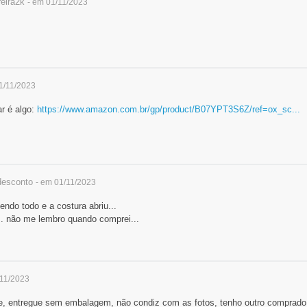
eira2k
- em 01/11/2023
1/11/2023
ar é algo:
https://www.amazon.com.br/gp/product/B07YPT3S6Z/ref=ox_sc...
esconto
- em 01/11/2023
endo todo e a costura abriu...
. não me lembro quando comprei...
/11/2023
, entregue sem embalagem, não condiz com as fotos, tenho outro comprado