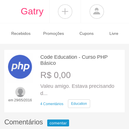
Gatry
Recebidos
Promoções
Cupons
Livre
Code Education - Curso PHP
Básico
R$ 0,00
Valeu amigo. Estava precisando
d...
em 29/05/2016
Education
4 Comentários
Comentários
comentar