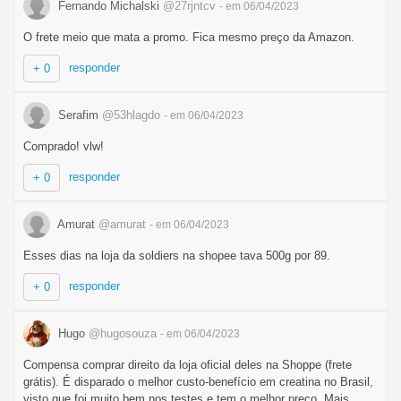
Fernando Michalski
@27rjntcv
- em 06/04/2023
O frete meio que mata a promo. Fica mesmo preço da Amazon.
responder
+ 0
Serafim
@53hlagdo
- em 06/04/2023
Comprado! vlw!
responder
+ 0
Amurat
@amurat
- em 06/04/2023
Esses dias na loja da soldiers na shopee tava 500g por 89.
responder
+ 0
Hugo
@hugosouza
- em 06/04/2023
Compensa comprar direito da loja oficial deles na Shoppe (frete
grátis). É disparado o melhor custo-benefício em creatina no Brasil,
visto que foi muito bem nos testes e tem o melhor preço. Mais