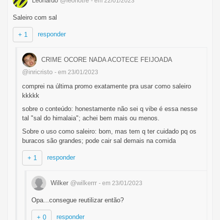
Leonardo
@leonotre
- em 22/01/2023
Saleiro com sal
responder
+ 1
CRIME OCORE NADA ACOTECE FEIJOADA
@inricristo
- em 23/01/2023
comprei na última promo exatamente pra usar como saleiro
kkkkk
sobre o conteúdo: honestamente não sei q vibe é essa nesse
tal "sal do himalaia"; achei bem mais ou menos.
Sobre o uso como saleiro: bom, mas tem q ter cuidado pq os
buracos são grandes; pode cair sal demais na comida
responder
+ 1
Wilker
@wilkerrr
- em 23/01/2023
Opa...consegue reutilizar então?
responder
+ 0