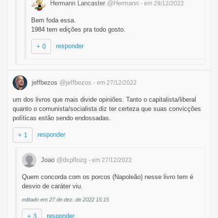
Hermann Lancaster
@Hermann
- em 29/12/2022
Bem foda essa.
1984 tem edições pra todo gosto.
responder
+ 0
jeffbezos
@jeffbezos
- em 27/12/2022
um dos livros que mais divide opiniões. Tanto o capitalista/liberal
quanto o comunista/socialista diz ter certeza que suas convicções
políticas estão sendo endossadas.
responder
+ 1
Joao
@dxpflozg
- em 27/12/2022
Quem concorda com os porcos (Napoleão) nesse livro tem é
desvio de caráter viu.
editado em 27 de dez. de 2022 15:15
responder
+ 3