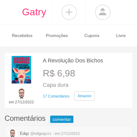
Gatry
Recebidos
Promoções
Cupons
Livre
A Revolução Dos Bichos
R$ 6,98
Capa dura
Amazon
17 Comentários
em 27/12/2022
Comentários
comentar
Edqz
@edgoqzzz
- em 27/12/2022