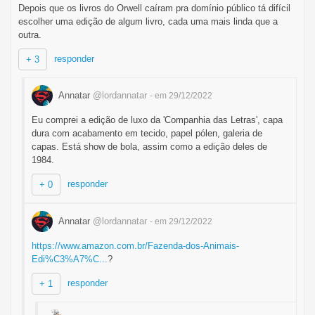
Depois que os livros do Orwell caíram pra domínio público tá difícil
escolher uma edição de algum livro, cada uma mais linda que a
outra.
responder
+ 3
Annatar
@lordannatar
- em 29/12/2022
Eu comprei a edição de luxo da 'Companhia das Letras', capa
dura com acabamento em tecido, papel pólen, galeria de
capas. Está show de bola, assim como a edição deles de
1984.
responder
+ 0
Annatar
@lordannatar
- em 29/12/2022
https://www.amazon.com.br/Fazenda-dos-Animais-
Edi%C3%A7%C...
?
responder
+ 1