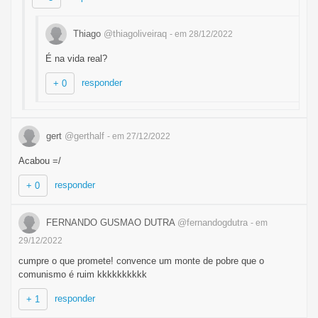
Thiago
@thiagoliveiraq
- em 28/12/2022
É na vida real?
responder
+ 0
gert
@gerthalf
- em 27/12/2022
Acabou =/
responder
+ 0
FERNANDO GUSMAO DUTRA
@fernandogdutra
- em
29/12/2022
cumpre o que promete! convence um monte de pobre que o
comunismo é ruim kkkkkkkkkk
responder
+ 1