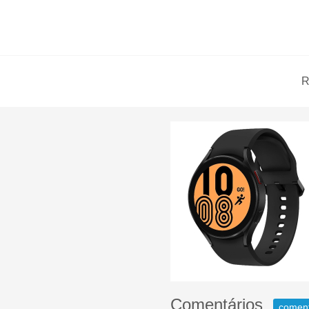
R
Comentários
comen