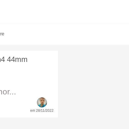
vre
h4 44mm
or...
em 28/11/2022