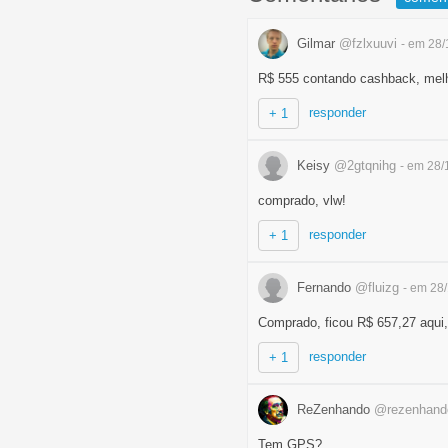
Gilmar
@fzlxuuvi
- em 28/
R$ 555 contando cashback, melh
responder
+ 1
Keisy
@2gtqnihg
- em 28/
comprado, vlw!
responder
+ 1
Fernando
@fluizg
- em 28
Comprado, ficou R$ 657,27 aqui,
responder
+ 1
ReZenhando
@rezenhand
Tem GPS?