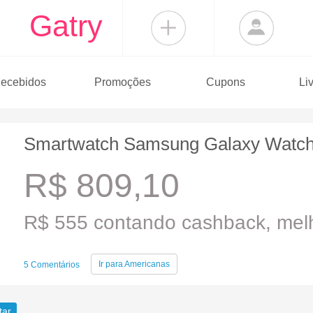
Gatry
ecebidos
Promoções
Cupons
Li
Smartwatch Samsung Galaxy Watc
R$ 809,10
R$ 555 contando cashback, melh
Ir para
Americanas
5 Comentários
tar