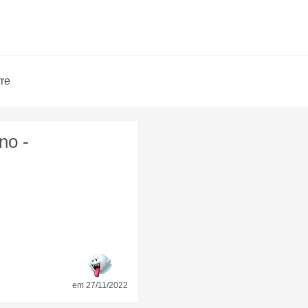
vre
no -
em 27/11/2022