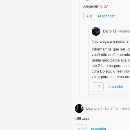
Alegaram o q?
responder
+ 0
Dario M
@dario
Não alegaram nada, si
Informamos que seu pe
você não será cobrado
tenha sido parcelada 
até 2 faturas para com
com Boleto, o reembols
valor para compras na 
responder
+ 0
Leandro
@13lrz4h7
- em 
199 aqui
responder
+ 0