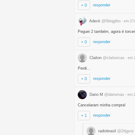
responder
+ 0
Adeck
@5btqgtbo
- em 27
Peguei 2 também, agora é torcer
responder
+ 0
Claiton
@claitoncas
- em 
Perdi...
responder
+ 0
Dario M
@dariomas
- em 
Cancelaram minha compra!
responder
+ 1
radiobrasil
@2rljgvrz