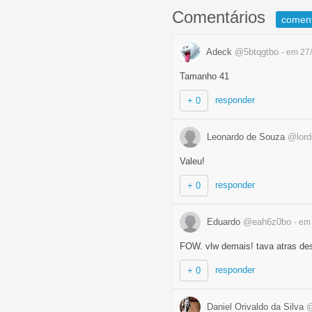
Comentários
comen
Adeck
@5btqgtbo
- em 27
Tamanho 41
responder
+ 0
Leonardo de Souza
@lord
Valeu!
responder
+ 0
Eduardo
@eah6z0bo
- em
FOW. vlw demais! tava atras de
responder
+ 0
Daniel Orivaldo da Silva
@