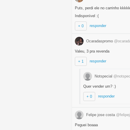
Puts, perdi ele no carrinho kkkk
Indisponível :(
responder
+ 0
Ocaradaspromo
@ocarad
Valeu, 3 pra revenda
responder
+ 1
Notspecial
@notspec
Quer vender um? :)
responder
+ 0
Felipe jose costa
@felipe
Peguei boaaa