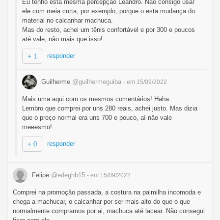
Eu tenho esta mesma percepção Leandro. Não consigo usar
ele com meia curta, por exemplo, porque o esta mudança do
material no calcanhar machuca.
Mas do resto, achei um tênis confortável e por 300 e poucos
até vale, não mais que isso!
responder
+ 1
Guilherme
@guilhermeguiba
- em 15/09/2022
Mais uma aqui com os mesmos comentários! Haha.
Lembro que comprei por uns 280 reais, achei justo. Mas dizia
que o preço normal era uns 700 e pouco, aí não vale
meeesmo!
responder
+ 0
Felipe
@edeghb15
- em 15/09/2022
Comprei na promoção passada, a costura na palmilha incomoda e
chega a machucar, o calcanhar por ser mais alto do que o que
normalmente compramos por ai, machuca até lacear. Não consegui