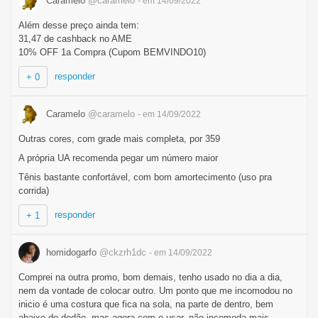
Caramelo
@caramelo
- em 14/09/2022
Além desse preço ainda tem:
31,47 de cashback no AME
10% OFF 1a Compra (Cupom BEMVINDO10)
responder
+ 0
Caramelo
@caramelo
- em 14/09/2022
Outras cores, com grade mais completa, por 359
A própria UA recomenda pegar um número maior
Tênis bastante confortável, com bom amortecimento (uso pra
corrida)
responder
+ 1
homidogarfo
@ckzrh1dc
- em 14/09/2022
Comprei na outra promo, bom demais, tenho usado no dia a dia,
nem da vontade de colocar outro. Um ponto que me incomodou no
inicio é uma costura que fica na sola, na parte de dentro, bem
abaixo do dedão, mas agora com o usar, não incomoda mais.