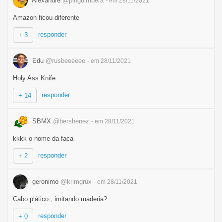
Alexandre
@pinguimbera
- em 28/11/2021
Amazon ficou diferente
responder
+ 3
Edu
@rusbeeeeee
- em 28/11/2021
Holy Ass Knife
responder
+ 14
SBMX
@bershenez
- em 28/11/2021
kkkk o nome da faca
responder
+ 2
geronimo
@krimgrux
- em 28/11/2021
Cabo plático , imitando maderia?
responder
+ 0