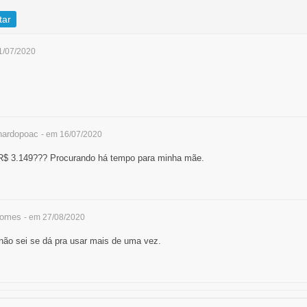
tar
1/07/2020
nardopoac
- em 16/07/2020
R$ 3.149??? Procurando há tempo para minha mãe.
gomes
- em 27/08/2020
não sei se dá pra usar mais de uma vez.