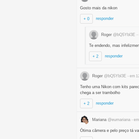
Gosto mais da nikon
responder
+ 0
Roger
@bQ5Ybl3E
-
Te endendo, mas infelizmen
responder
+ 2
Roger
@bQ5Ybl3E
- em 1
Tenho uma Nikon com kits parec
chega a ser trambolho
responder
+ 2
Mariana
@eumariana
- em
Ótima câmera e pelo preço tá va