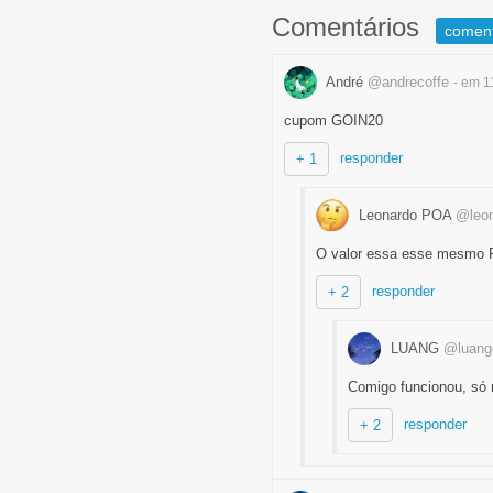
Comentários
comen
André
@andrecoffe
- em 1
cupom GOIN20
responder
+ 1
Leonardo POA
@leo
O valor essa esse mesmo 
responder
+ 2
LUANG
@luan
Comigo funcionou, só 
responder
+ 2