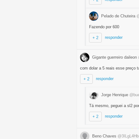
Pelado de Chuteira
@
Fazendo por 600
responder
+ 2
Gigante guerreiro daileon
com dolar a 5 reais esse preço t
responder
+ 2
Jorge Henrique
@bue
Tá mesmo, peguei a sl2 por
responder
+ 2
Beno Chaves
@3ILgL4Hb