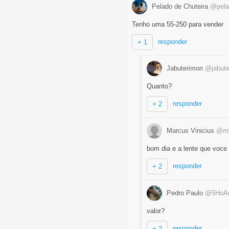
Pelado de Chuteira
@pela
Tenho uma 55-250 para vender
responder
+ 1
Jabuterimon
@jabute
Quanto?
responder
+ 2
Marcus Vinicius
@m
bom dia e a lente que voce 
responder
+ 2
Pedro Paulo
@5HoA
valor?
responder
+ 2