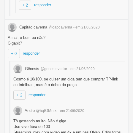
responder
+ 2
Capitão caverna
@capcaverna
- em 21/06/2020
Afinal, é bom ou não?
Gigabit?
responder
+ 0
Gênesis
@genesisvictor
- em 21/06/2020
Cosmo é 10/100, se quiser um giga tem que comprar TP-link
ou Intelbras, mas é o dobro do preço.
responder
+ 2
Andre
@5qtOMntx
- em 21/06/2020
Tô gostando muito. Não é giga.
Uso vivo fibra de 100.
Streaming, plex com vídeo em 4k e um nas QNap. Edito fotos