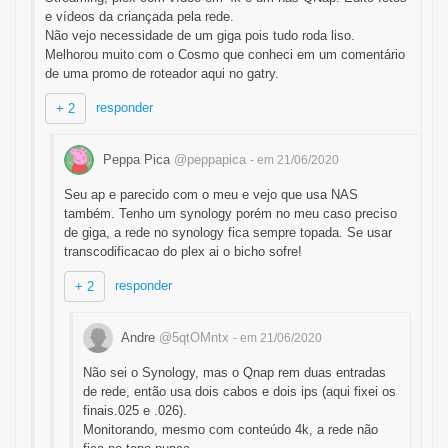
e vídeos da criançada pela rede.
Não vejo necessidade de um giga pois tudo roda liso.
Melhorou muito com o Cosmo que conheci em um comentário
de uma promo de roteador aqui no gatry.
responder
+ 2
Peppa Pica
@peppapica
- em 21/06/2020
Seu ap e parecido com o meu e vejo que usa NAS
também. Tenho um synology porém no meu caso preciso
de giga, a rede no synology fica sempre topada. Se usar
transcodificacao do plex ai o bicho sofre!
responder
+ 2
Andre
@5qtOMntx
- em 21/06/2020
Não sei o Synology, mas o Qnap rem duas entradas
de rede, então usa dois cabos e dois ips (aqui fixei os
finais.025 e .026).
Monitorando, mesmo com conteúdo 4k, a rede não