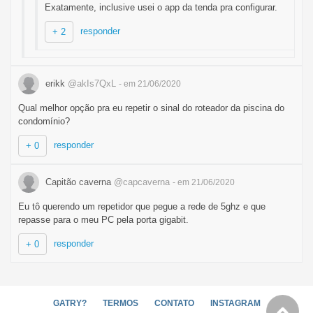
Exatamente, inclusive usei o app da tenda pra configurar.
responder
+ 2
erikk
@akIs7QxL
- em 21/06/2020
Qual melhor opção pra eu repetir o sinal do roteador da piscina do
condomínio?
responder
+ 0
Capitão caverna
@capcaverna
- em 21/06/2020
Eu tô querendo um repetidor que pegue a rede de 5ghz e que
repasse para o meu PC pela porta gigabit.
responder
+ 0
GATRY?
TERMOS
CONTATO
INSTAGRAM