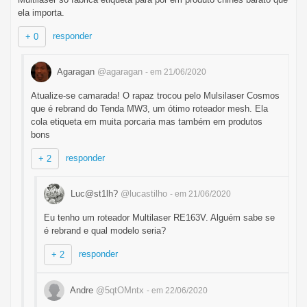
ela importa.
responder
+ 0
Agaragan
@agaragan
- em 21/06/2020
Atualize-se camarada! O rapaz trocou pelo Mulsilaser Cosmos
que é rebrand do Tenda MW3, um ótimo roteador mesh. Ela
cola etiqueta em muita porcaria mas também em produtos
bons
responder
+ 2
Luc@st1lh?
@lucastilho
- em 21/06/2020
Eu tenho um roteador Multilaser RE163V. Alguém sabe se
é rebrand e qual modelo seria?
responder
+ 2
Andre
@5qtOMntx
- em 22/06/2020