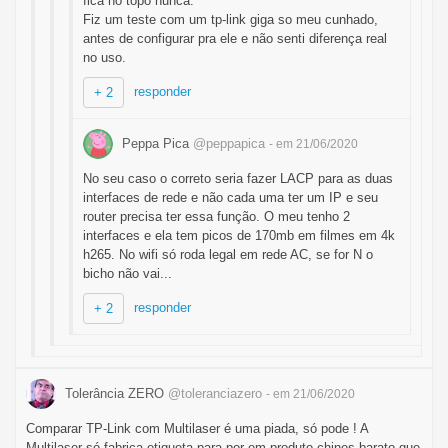
fica no topo nunca.
Fiz um teste com um tp-link giga so meu cunhado,
antes de configurar pra ele e não senti diferença real
no uso.
responder
+ 2
Peppa Pica
@peppapica
- em 21/06/2020
No seu caso o correto seria fazer LACP para as duas
interfaces de rede e não cada uma ter um IP e seu
router precisa ter essa função. O meu tenho 2
interfaces e ela tem picos de 170mb em filmes em 4k
h265. No wifi só roda legal em rede AC, se for N o
bicho não vai...
responder
+ 2
Tolerância ZERO
@toleranciazero
- em 21/06/2020
Comparar TP-Link com Multilaser é uma piada, só pode ! A
Multilaser só fabrica etiqueta para por em produto chines barato que