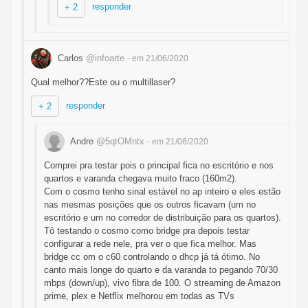
responder
+ 2
Carlos
@infoarte
- em 21/06/2020
Qual melhor??Este ou o multillaser?
responder
+ 2
Andre
@5qtOMntx
- em 21/06/2020
Comprei pra testar pois o principal fica no escritório e nos
quartos e varanda chegava muito fraco (160m2).
Com o cosmo tenho sinal estável no ap inteiro e eles estão
nas mesmas posições que os outros ficavam (um no
escritório e um no corredor de distribuição para os quartos).
Tô testando o cosmo como bridge pra depois testar
configurar a rede nele, pra ver o que fica melhor. Mas
bridge cc om o c60 controlando o dhcp já tá ótimo. No
canto mais longe do quarto e da varanda to pegando 70/30
mbps (down/up), vivo fibra de 100. O streaming de Amazon
prime, plex e Netflix melhorou em todas as TVs