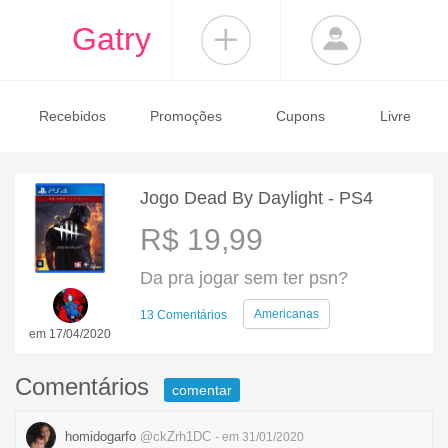
Gatry
Recebidos
Promoções
Cupons
Livre
Jogo Dead By Daylight - PS4
R$ 19,99
Da pra jogar sem ter psn?
Americanas
13 Comentários
em 17/04/2020
Comentários
comentar
homidogarfo
@ckZrh1DC
- em 31/01/2020