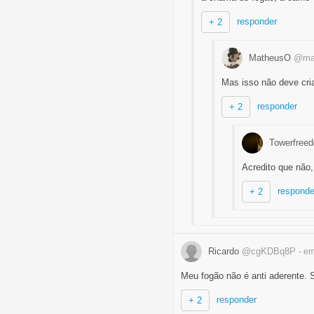
responder
+ 2
MatheusO
@ma
Mas isso não deve cri
responder
+ 2
Towerfree
Acredito que não,
responde
+ 2
Ricardo
@cgKDBq8P
- e
Meu fogão não é anti aderente. 
responder
+ 2