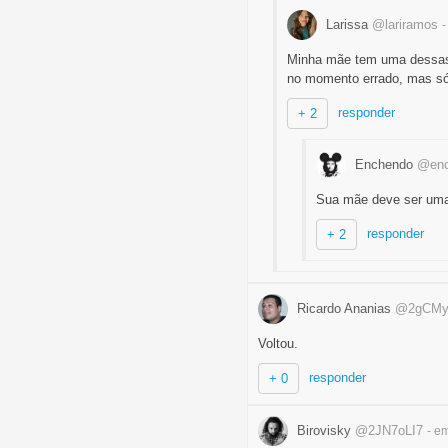
Larissa
@lariramos
-
Minha mãe tem uma dessas 
no momento errado, mas só
responder
+ 2
Enchendo
@enc
Sua mãe deve ser uma 
responder
+ 2
Ricardo Ananias
@2gCM
Voltou.
responder
+ 0
Birovisky
@2JN7oLI7
- e