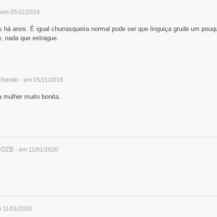
 em 05/11/2019
há anos. É igual churrasqueira normal pode ser que linguiça grude um pou
, nada que estrague.
hendo
- em 05/11/2019
mulher muito bonita.
yOZB
- em 11/01/2020
m 11/01/2020