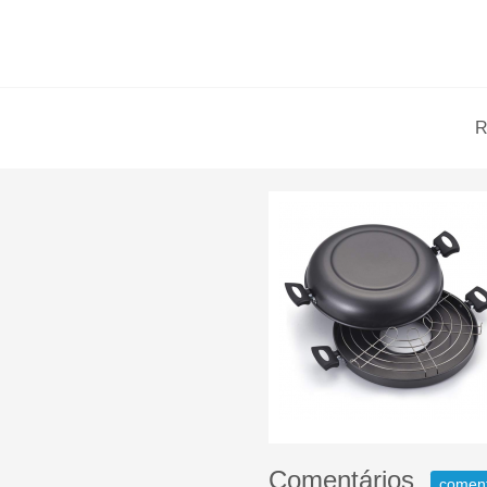
R
Comentários
comen