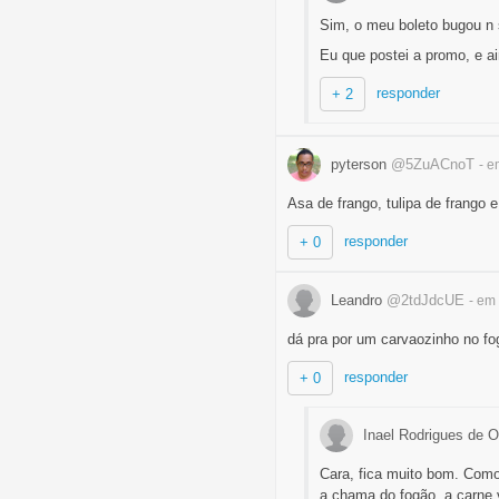
Sim, o meu boleto bugou n se
Eu que postei a promo, e ai
responder
+ 2
pyterson
@5ZuACnoT
- e
Asa de frango, tulipa de frango 
responder
+ 0
Leandro
@2tdJdcUE
- em
dá pra por um carvaozinho no fo
responder
+ 0
Inael Rodrigues de O
Cara, fica muito bom. Como
a chama do fogão, a carne v