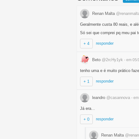
Renan Malta
@renanmalt
Geralmente custa 80 reais, e al
Só sei que comprei pq meu pai 
responder
+ 4
Beto
@2rcHy1yk
- em 05/
tenho uma e é muito prático faz
responder
+ 1
leandro
@casannova
- em
Já era...
responder
+ 0
Renan Malta
@renan