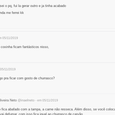
i o pq, fui la gerar outro e ja tinha acabado
nda me ferrei kk
m 05/11/2019
e coxinha ficam fantásticos nisso,
 05/11/2019
go pra ficar com gosto de churrasco?
liveira Neto
@inaelneto
- em 05/11/2019
 fica abafado com a tampa, a carne não resseca. Além disso, se você colo
ai defumar, com isso fica igual ao churrasco de carvão.