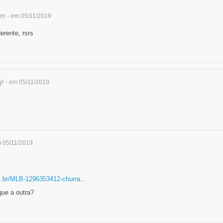
mm
- em 05/11/2019
erente, rsrs
r
- em 05/11/2019
m 05/11/2019
m.br/MLB-1296353412-churra...
que a outra?