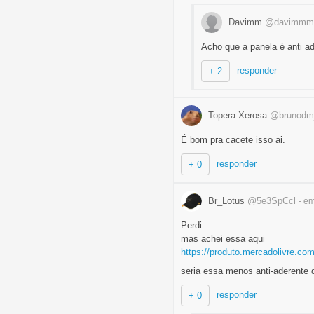
Davimm
@davimm
Acho que a panela é anti ad
responder
+ 2
Topera Xerosa
@brunodmj
É bom pra cacete isso ai.
responder
+ 0
Br_Lotus
@5e3SpCcl
- e
Perdi...
mas achei essa aqui
https://produto.mercadolivre.co
seria essa menos anti-aderente 
responder
+ 0