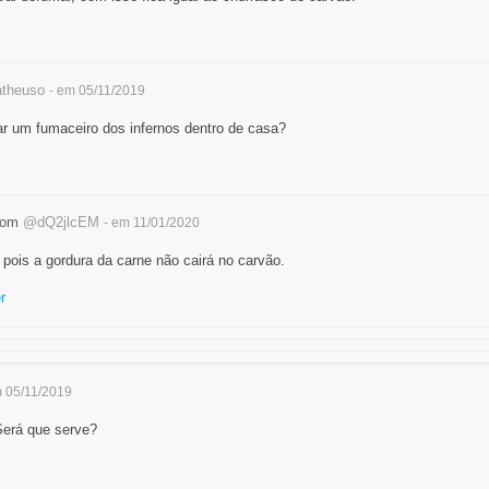
theuso
- em 05/11/2019
ar um fumaceiro dos infernos dentro de casa?
dom
@dQ2jlcEM
- em 11/01/2020
 pois a gordura da carne não cairá no carvão.
r
m 05/11/2019
Será que serve?