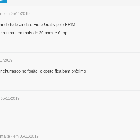
a
- em 05/11/2019
ém de tudo ainda é Frete Grátis pelo PRIME
tem uma tem mais de 20 anos e é top
11/2019
er churrasco no fogão, o gosto fica bem próximo
 05/11/2019
malta
- em 05/11/2019