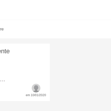
vre
ente
..
em 10/01/2020