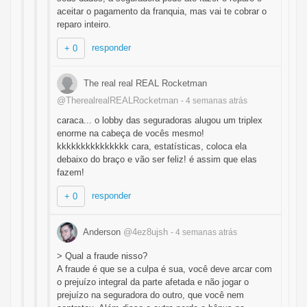
aceitar o pagamento da franquia, mas vai te cobrar o
reparo inteiro.
responder
+ 0
The real real REAL Rocketman
@TherealrealREALRocketman
- 4 semanas
atrás
caraca... o lobby das seguradoras alugou um triplex
enorme na cabeça de vocês mesmo!
kkkkkkkkkkkkkkk cara, estatísticas, coloca ela
debaixo do braço e vão ser feliz! é assim que elas
fazem!
responder
+ 0
Anderson
@4ez8ujsh
- 4 semanas
atrás
> Qual a fraude nisso?
A fraude é que se a culpa é sua, você deve arcar com
o prejuízo integral da parte afetada e não jogar o
prejuízo na seguradora do outro, que você nem