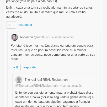
pra longe (fora do país ainda não fui).
Enfim, cada uma tem sua realidade, na minha cortar os carros
caros me ajudou muito e acredito que meu eu mais velho
agradecerá.
responder
+ 0
Anderson
@4ez8ujsh
- 4 semanas
atrás
Perfeito, é isso mesmo. Entretanto eu teria um seguro para
terceiros, já que se por um descuido você ou a mulher
causarem um acidente, pode comprometer uma parte da sua
renda.
responder
+ 0
The real real REAL Rocketman
@TherealrealREALRocketman
- 4 semanas
atrás
Entendo seu posicionamento mas, a probabilidade disso
acontecer é baixa (por isso seguradora ganha dinheiro) e,
caso um de nós bata em alguém, pagamos a franquia
desse alguém, já que todo mundo tem seguro.