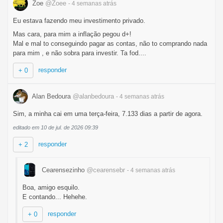
Zoe
@Zoee
- 4 semanas
atrás
Eu estava fazendo meu investimento privado.
Mas cara, para mim a inflação pegou d+!
Mal e mal to conseguindo pagar as contas, não to comprando nada
para mim , e não sobra para investir. Ta fod....
responder
+ 0
Alan Bedoura
@alanbedoura
- 4 semanas
atrás
Sim, a minha cai em uma terça-feira, 7.133 dias a partir de agora.
editado em 10 de jul. de 2026 09:39
responder
+ 2
Cearensezinho
@cearensebr
- 4 semanas
atrás
Boa, amigo esquilo.
E contando... Hehehe.
responder
+ 0