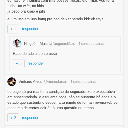
eu nasci em familia com mts posses, roças, etc.. mas vou torrar
tudo.. no wife, no kids..
já bebo pra kraio e pills
eu invisto em uns bang pra nao deixar parado kkk eh toys
responder
+ 1
Ninguém Mais
@NinguemMais
- 4 semanas
atrás
Papo de adolescente esse
responder
+ 9
Vinícius Alves
@vinirockman
- 4 semanas
atrás
eu pago só pra manter a condição de segurado. zero expectativa
em aposentadoria. o esquema ponzi não se sustenta há anos e o
estado que sustenta o esquema tá ruindo de forma irreversível. ver
o castelo de cartas cair é só uma questão de tempo.
responder
+ 2