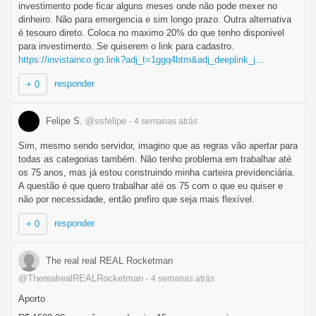
investimento pode ficar alguns meses onde não pode mexer no
dinheiro. Não para emergencia e sim longo prazo. Outra alternativa
é tesouro direto. Coloca no maximo 20% do que tenho disponivel
para investimento. Se quiserem o link para cadastro.
https://invistainco.go.link?adj_t=1ggq4btm&adj_deeplink_j...
responder
+ 0
Felipe S.
@ssfelipe
- 4 semanas
atrás
Sim, mesmo sendo servidor, imagino que as regras vão apertar para
todas as categorias também. Não tenho problema em trabalhar até
os 75 anos, mas já estou construindo minha carteira previdenciária.
A questão é que quero trabalhar até os 75 com o que eu quiser e
não por necessidade, então prefiro que seja mais flexível.
responder
+ 0
The real real REAL Rocketman
@TherealrealREALRocketman
- 4 semanas
atrás
Aporto