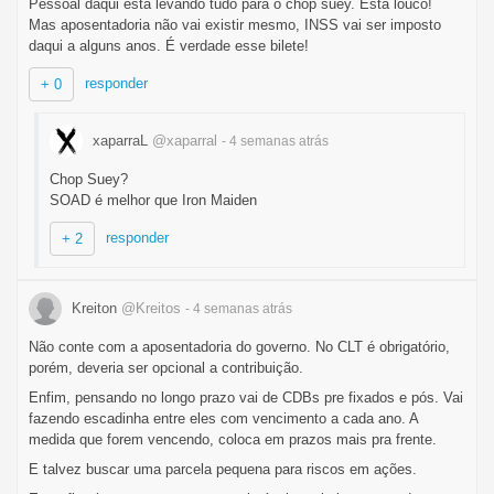
Pessoal daqui está levando tudo para o chop suey. Está louco!
Mas aposentadoria não vai existir mesmo, INSS vai ser imposto
daqui a alguns anos. É verdade esse bilete!
responder
+ 0
xaparraL
@xaparral
- 4 semanas
atrás
Chop Suey?
SOAD é melhor que Iron Maiden
responder
+ 2
Kreiton
@Kreitos
- 4 semanas
atrás
Não conte com a aposentadoria do governo. No CLT é obrigatório,
porém, deveria ser opcional a contribuição.
Enfim, pensando no longo prazo vai de CDBs pre fixados e pós. Vai
fazendo escadinha entre eles com vencimento a cada ano. A
medida que forem vencendo, coloca em prazos mais pra frente.
E talvez buscar uma parcela pequena para riscos em ações.