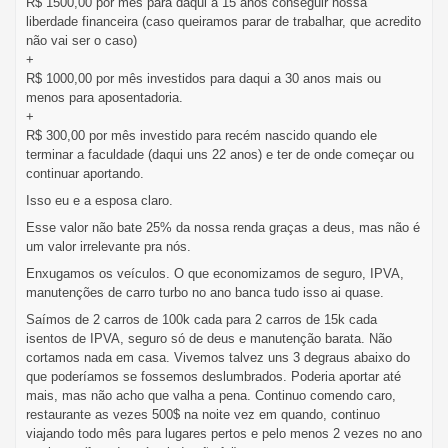
R$ 1500,00 por mês para daqui a 15 anos conseguir nossa
liberdade financeira (caso queiramos parar de trabalhar, que acredito
não vai ser o caso)
+
R$ 1000,00 por mês investidos para daqui a 30 anos mais ou
menos para aposentadoria.
+
R$ 300,00 por mês investido para recém nascido quando ele
terminar a faculdade (daqui uns 22 anos) e ter de onde começar ou
continuar aportando.
Isso eu e a esposa claro.
Esse valor não bate 25% da nossa renda graças a deus, mas não é
um valor irrelevante pra nós.
Enxugamos os veículos. O que economizamos de seguro, IPVA,
manutenções de carro turbo no ano banca tudo isso ai quase.
Saímos de 2 carros de 100k cada para 2 carros de 15k cada
isentos de IPVA, seguro só de deus e manutenção barata. Não
cortamos nada em casa. Vivemos talvez uns 3 degraus abaixo do
que poderíamos se fossemos deslumbrados. Poderia aportar até
mais, mas não acho que valha a pena. Continuo comendo caro,
restaurante as vezes 500$ na noite vez em quando, continuo
viajando todo mês para lugares pertos e pelo menos 2 vezes no ano