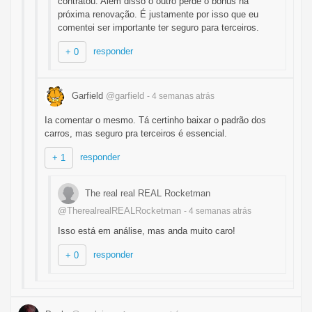
contratou. Além disso o outro perde o bônus na
próxima renovação. É justamente por isso que eu
comentei ser importante ter seguro para terceiros.
responder
+ 0
Garfield
@garfield
- 4 semanas
atrás
Ia comentar o mesmo. Tá certinho baixar o padrão dos
carros, mas seguro pra terceiros é essencial.
responder
+ 1
The real real REAL Rocketman
@TherealrealREALRocketman
- 4 semanas
atrás
Isso está em análise, mas anda muito caro!
responder
+ 0