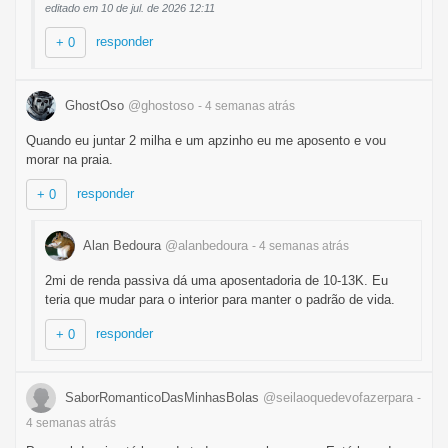
editado em 10 de jul. de 2026 12:11
responder
+ 0
GhostOso
@ghostoso
- 4 semanas
atrás
Quando eu juntar 2 milha e um apzinho eu me aposento e vou
morar na praia.
responder
+ 0
Alan Bedoura
@alanbedoura
- 4 semanas
atrás
2mi de renda passiva dá uma aposentadoria de 10-13K. Eu
teria que mudar para o interior para manter o padrão de vida.
responder
+ 0
SaborRomanticoDasMinhasBolas
@seilaoquedevofazerpara
-
4 semanas
atrás