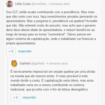
Little Couto
@coutinho
- 4 semanas
atrás
Sou CLT, então acabo contribuindo com a previdência. Mas meio
que não conto com isso, faça investimentos privados pensando na
aposentadoria. Mas a pergunta é, previdência vai quebrar? Acredito
que não. Não entendo muito do assunto, mas acho que o governo
deve deve alterar idade de aposentadoria, e reduzir benefícios ao
longo do tempo para se tornar ''sustentável''. Talvez pensar em
algum sistema de capitalização, onde o trabalhador vai financiar a
própria aposentadoria.
responder
+ 0
Garfield
@garfield
- 4 semanas
atrás
É tecnicamente impossível um estado quebrar por uma dívida
na moeda que ele mesmo emite. O mais provável é todo
mundo dividir a conta. E capitalização seria ótimo, mas esse
trabalhador seria um a menos contribuindo no sistema
tradicional, que já sofre com o fim do bônus demográfico.
responder
+ 0