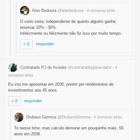
Alan Bedoura
@alanbedoura
- 4 semanas
atrás
O certo seria, independente de quanto alguém ganhe,
reservar 10% - 30%.
Infelizmente ou felizmente não fiz isso por muito tempo.
responder
+ 0
Contratado PJ do Aviador
@contratadopjdoaviador
- 4
semanas
atrás
Eu vou me aposentar em 2030, porém por rendimentos de
investimentos aos 45 anos.
responder
+ 0
Diuliano Gemma
@DiulianoGemma
- 4 semanas
atrás
To nesse time, mas calculo demorar um pouquinho mais. 50
anos em 2038.