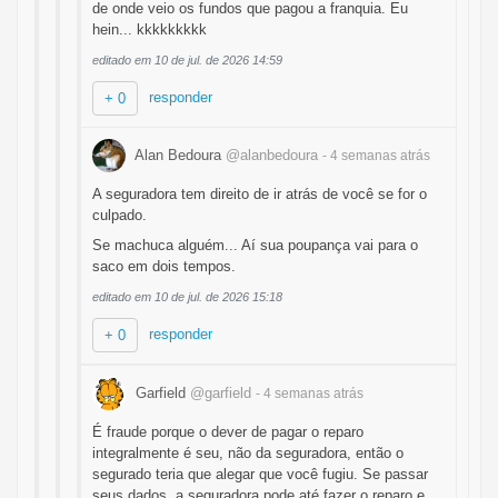
de onde veio os fundos que pagou a franquia. Eu
hein... kkkkkkkkk
editado em 10 de jul. de 2026 14:59
responder
+ 0
Alan Bedoura
@alanbedoura
- 4 semanas
atrás
A seguradora tem direito de ir atrás de você se for o
culpado.
Se machuca alguém... Aí sua poupança vai para o
saco em dois tempos.
editado em 10 de jul. de 2026 15:18
responder
+ 0
Garfield
@garfield
- 4 semanas
atrás
É fraude porque o dever de pagar o reparo
integralmente é seu, não da seguradora, então o
segurado teria que alegar que você fugiu. Se passar
seus dados, a seguradora pode até fazer o reparo e