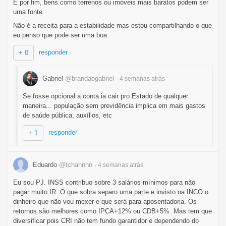
E por fim, bens como terrenos ou imóveis mais baratos podem ser
uma fonte.
Não é a receita para a estabilidade mas estou compartilhando o que
eu penso que pode ser uma boa.
responder
+ 0
Gabriel
@brandaogabriel
- 4 semanas
atrás
Se fosse opcional a conta ia cair pro Estado de qualquer
maneira... população sem previdência implica em mais gastos
de saúde pública, auxílios, etc
responder
+ 1
Eduardo
@tchannnn
- 4 semanas
atrás
Eu sou PJ. INSS contribuo sobre 3 salários mínimos para não
pagar muito IR. O que sobra separo uma parte e invisto na INCO o
dinheiro que não vou mexer e que será para aposentadoria. Os
retornos são melhores como IPCA+12% ou CDB+5%. Mas tem que
diversificar pois CRI não tem fundo garantidor e dependendo do