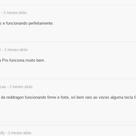
r
- 2 meses
atrás
s e funcionando perfeitamente.
z
- 2 meses
atrás
 Pro funciona muito bem.
ucas
- 2 meses
atrás
da reddragon funcionando firme e forte, só bem raro as vezes alguma tecla 
ofy
- 2 meses
atrás