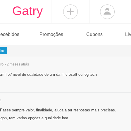
Gatry
ecebidos
Promoções
Cupons
Li
tar
ro
- 2 meses
atrás
 fio? nivel de qualidade de um da microsoft ou logitech
s
Passe sempre valor, finalidade, ajuda a ter respostas mais precisas.
on, tem varias opções e qualidade boa