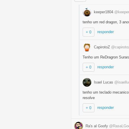
keeper1804
@keepe
tenho um red dragon, 3 ano
responder
+ 0
CapirotoZ
@capiroto
Tenho um ReDragron Surara
responder
+ 0
Isael Lucas
@isaell
tenho um teclado mecanico 
resolve
responder
+ 0
Ra's al Goofy
@RasaLGo