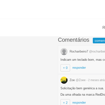
R
Comentários
comen
Rocharibeiro7
@rocharibei
Indicam um teclado bom, mas com
responder
+ 0
Zoe
@Zoee
- 2 meses
atrá
Solicitação bem genérica a sua. 
Da uma olhada na marca RedDrag
responder
+ 2