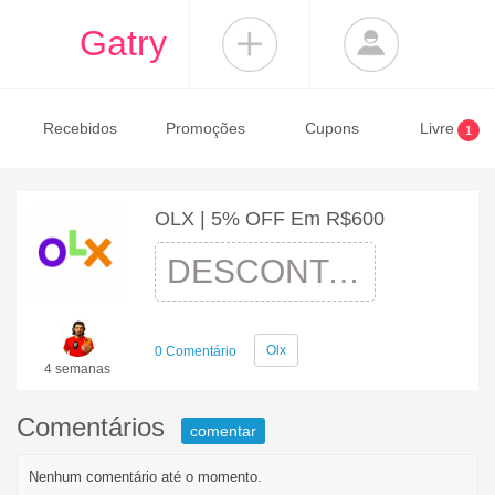
Gatry
Recebidos
Promoções
Cupons
Livre
1
OLX | 5% OFF Em R$600
DESCONTAO5
Olx
0 Comentário
4 semanas
Comentários
comentar
Nenhum comentário até o momento.