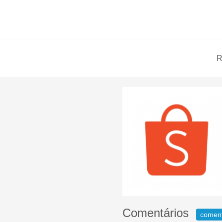
R
Comentários
comen