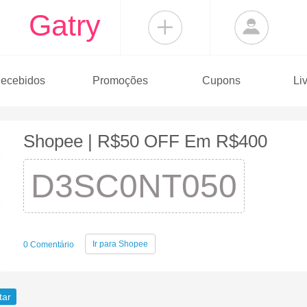
Gatry
ecebidos
Promoções
Cupons
Li
Shopee | R$50 OFF Em R$400
D3SC0NT050
Ir para
Shopee
0 Comentário
tar