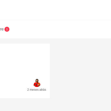
vre
1
2 meses
atrás