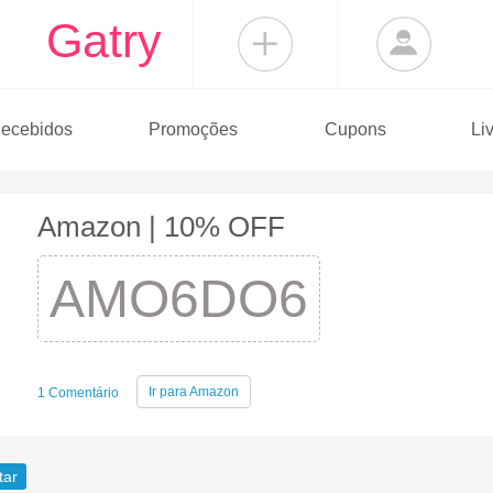
Gatry
ecebidos
Promoções
Cupons
Li
Amazon | 10% OFF
AMO6DO6
Ir para
Amazon
1 Comentário
tar