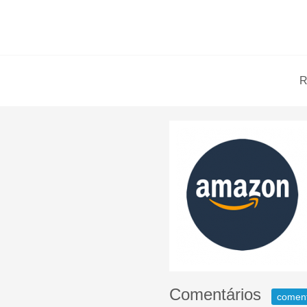
R
Comentários
comen