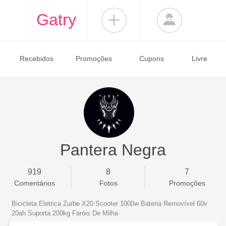
Gatry
Recebidos
Promoções
Cupons
Livre
Pantera Negra
919
8
7
Comentários
Fotos
Promoções
Bicicleta Eletrica Zurbe X20 Scooter 1000w Bateria Removível 60v
20ah Suporta 200kg Faróis De Milha