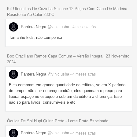
Kit Utensílios De Cozinha Silicone 12 Peças Com Cabo De Madeira
Resistente Ao Calor 230°C
Pantera Negra
@viniciusba
- 4 meses
atrás
Tamanho kids, não compensa
Box Graciliano Ramos Capa Comum – Versão Integral, 23 Novembro
2024
Pantera Negra
@viniciusba
- 4 meses
atrás
Eles compram em grande quantidade da editora, se em X período
de tempo, não sair no preço padrão, eles queimam o preço para
liberar espaço no estoque e cobram da editora a diferença. Isso
não só para livros, consumíveis e etc
Óculos De Sol Hupi Quiriri Preto - Lente Prata Espelhado
Pantera Negra
@viniciusba
- 4 meses
atrás