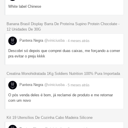
White label Chinese
Banana Brasil Display Barra De Proteína Supino Protein Chocolate -
12 Unidades De 30G
Pantera Negra
@viniciusba
- 4 meses
atrás
Descobri só depois que comprei duas caixas, me forçando a comer
pra evitar o preju kkkk
Creatina Monohidratada 1Kg Soldiers Nutrition 100% Pura Importada
Pantera Negra
@viniciusba
- 5 meses
atrás
O pós venda deles é bom, já reclamei de produto e me retornar
com um novo
Kit 19 Utensílios De Cozinha Cabo Madeira Silicone