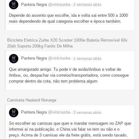
Pantera Negra
@viniciusba
- 2 semanas
atrás
Depende do assento que escolhe, ida e volta sai entre 500 a 1000
reais dependendo de qual categoria escolher e época também.
Bicicleta Eletrica Zurbe X20 Scooter 1000w Bateria Removível 60v
20ah Suporta 200kg Faróis De Milha
Pantera Negra
@viniciusba
- 2 semanas
atrás
Que amargurado amigo. Tu pode ir de avião/ônibus e voltar de
ônibus, ou, despachar via correios/transportadora, como consegue
comprar dentro da cota, não tem problema algum
Camiseta Haaland Noruega
Pantera Negra
@viniciusba
- 2 semanas
atrás
Só escolher as camisas que quer e mandar mensagem no ZAP que
informei aí na publicação, o China vai falar se tem ou não e o
preço. Acima de 3 camisas ele da frete grátis, está sendo taxado,