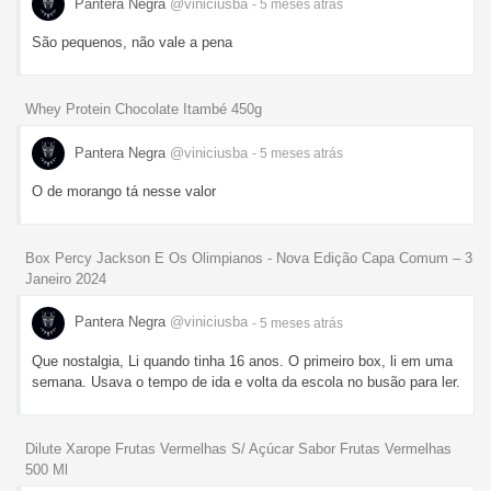
Pantera Negra
@viniciusba
- 5 meses
atrás
São pequenos, não vale a pena
Whey Protein Chocolate Itambé 450g
Pantera Negra
@viniciusba
- 5 meses
atrás
O de morango tá nesse valor
Box Percy Jackson E Os Olimpianos - Nova Edição Capa Comum – 3
Janeiro 2024
Pantera Negra
@viniciusba
- 5 meses
atrás
Que nostalgia, Li quando tinha 16 anos. O primeiro box, li em uma
semana. Usava o tempo de ida e volta da escola no busão para ler.
Dilute Xarope Frutas Vermelhas S/ Açúcar Sabor Frutas Vermelhas
500 Ml