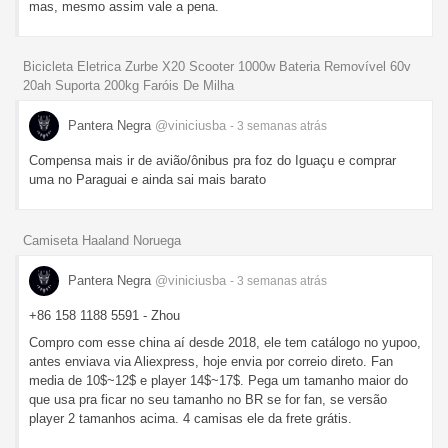
mas, mesmo assim vale a pena.
Bicicleta Eletrica Zurbe X20 Scooter 1000w Bateria Removível 60v
20ah Suporta 200kg Faróis De Milha
Pantera Negra
@viniciusba
- 3 semanas
atrás
Compensa mais ir de avião/ônibus pra foz do Iguaçu e comprar
uma no Paraguai e ainda sai mais barato
Camiseta Haaland Noruega
Pantera Negra
@viniciusba
- 3 semanas
atrás
+86 158 1188 5591 - Zhou
Compro com esse china aí desde 2018, ele tem catálogo no yupoo,
antes enviava via Aliexpress, hoje envia por correio direto. Fan
media de 10$~12$ e player 14$~17$. Pega um tamanho maior do
que usa pra ficar no seu tamanho no BR se for fan, se versão
player 2 tamanhos acima. 4 camisas ele da frete grátis.