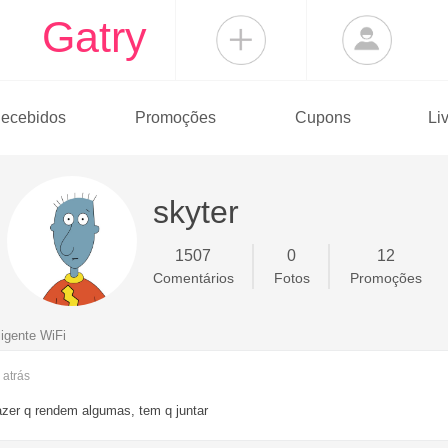
Gatry
ecebidos
Promoções
Cupons
Li
skyter
1507
0
12
Comentários
Fotos
Promoções
igente WiFi
s
atrás
azer q rendem algumas, tem q juntar