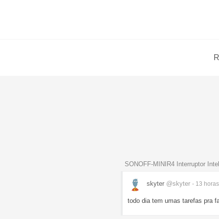
R
SONOFF-MINIR4 Interruptor Intel
skyter
@skyter
- 13 hora
todo dia tem umas tarefas pra f