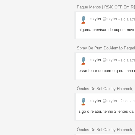
Pague Menos | R$40 OFF Em R
skyter
@skyter
- 1 dia
atr
alguma previsao de cupom nov
Spray De Pum Do Alemão Pegadin
skyter
@skyter
- 1 dia
atr
esse teu é do bom o q eu tinha
Óculos De Sol Oakley Holbrook,
skyter
@skyter
- 2 sema
sigo o relator, tenho 2 lentes d
Óculos De Sol Oakley Holbrook,