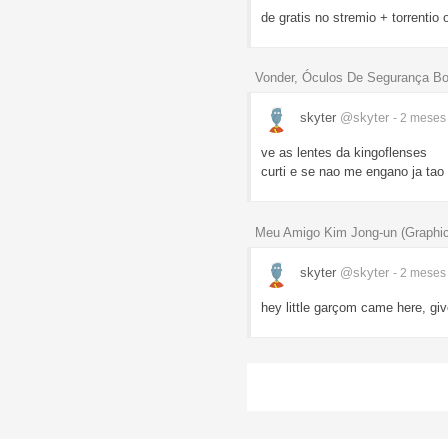
de gratis no stremio + torrentio 
Vonder, Óculos De Segurança Bo
skyter
@skyter
- 2 mese
ve as lentes da kingoflenses
curti e se nao me engano ja tao
Meu Amigo Kim Jong-un (Graphic
skyter
@skyter
- 2 mese
hey little garçom came here, gi