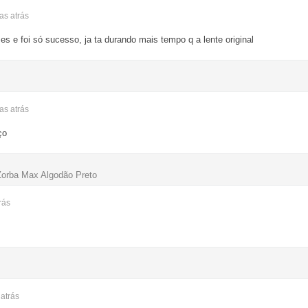
nas
atrás
es e foi só sucesso, ja ta durando mais tempo q a lente original
nas
atrás
ço
Zorba Max Algodão Preto
rás
s
atrás