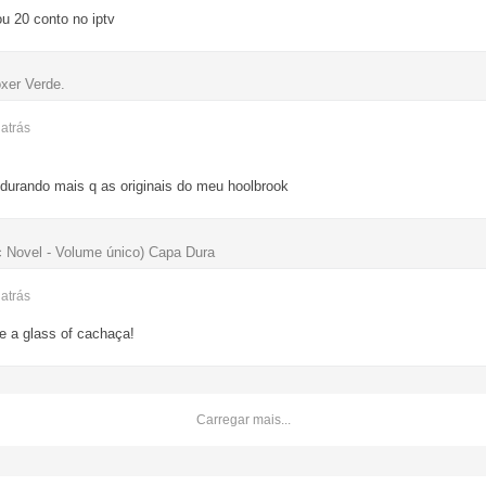
ou 20 conto no iptv
xer Verde.
s
atrás
 durando mais q as originais do meu hoolbrook
 Novel - Volume único) Capa Dura
s
atrás
ve a glass of cachaça!
Carregar mais...