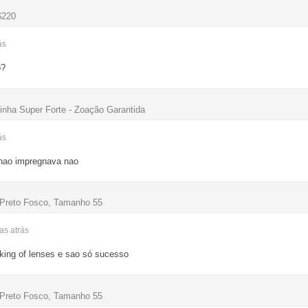
$220
ás
o?
ha Super Forte - Zoação Garantida
ás
 nao impregnava nao
 Preto Fosco, Tamanho 55
nas
atrás
a king of lenses e sao só sucesso
 Preto Fosco, Tamanho 55