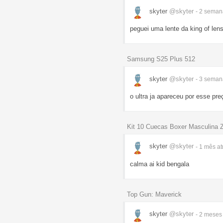
skyter
@skyter
- 2 sema
peguei uma lente da king of lens
Samsung S25 Plus 512
skyter
@skyter
- 3 sema
o ultra ja apareceu por esse pre
Kit 10 Cuecas Boxer Masculina 
skyter
@skyter
- 1 mês
at
calma ai kid bengala
Top Gun: Maverick
skyter
@skyter
- 2 mese