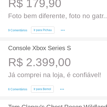
R$ 179,90
Foto bem diferente, foto no gatr..
...
Ir para
Pichau
9 Comentários
Console Xbox Series S
R$ 2.399,00
Já comprei na loja, é confiável!
...
Ir para
Bemol
6 Comentários