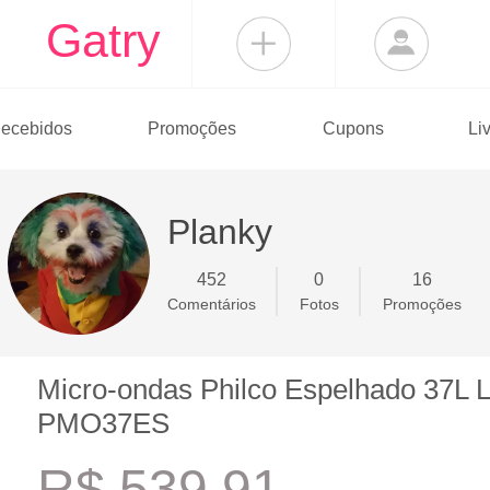
Gatry
ecebidos
Promoções
Cupons
Li
Planky
452
0
16
Comentários
Fotos
Promoções
Micro-ondas Philco Espelhado 37L
PMO37ES
R$ 539,91