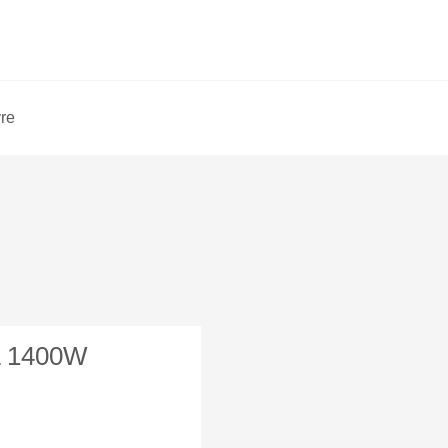
vre
 L 1400W