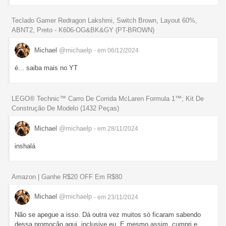
Teclado Gamer Redragon Lakshmi, Switch Brown, Layout 60%,
ABNT2, Preto - K606-OG&BK&GY (PT-BROWN)
Michael
@michaelp
- em 06/12/2024
é... saiba mais no YT
LEGO® Technic™ Carro De Corrida McLaren Formula 1™; Kit De
Construção De Modelo (1432 Peças)
Michael
@michaelp
- em 28/11/2024
inshalá
Amazon | Ganhe R$20 OFF Em R$80
Michael
@michaelp
- em 23/11/2024
Não se apegue a isso. Dá outra vez muitos só ficaram sabendo
dessa promoção aqui, inclusive eu. E mesmo assim, cumpri e