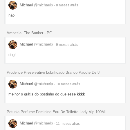
Michael
@michaelp
- 8 meses
atrás
não
Amnesia: The Bunker - PC
Michael
@michaelp
- 9 meses
atrás
obg!
Prudence Preservativo Lubrificado Branco Pacote De 8
Michael
@michaelp
- 10 meses
atrás
melhor o grátis do postinho do que esse kkkk
Petunia Perfume Feminino Eau De Toilette Lady Vip 100Ml
Michael
@michaelp
- 11 meses
atrás