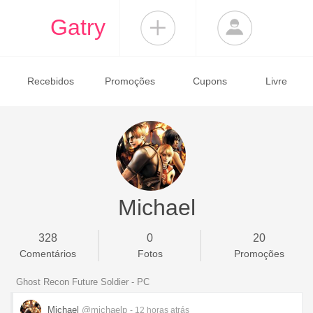
Gatry
Recebidos
Promoções
Cupons
Livre
Michael
328
0
20
Comentários
Fotos
Promoções
Ghost Recon Future Soldier - PC
Michael
@michaelp
- 12 horas
atrás