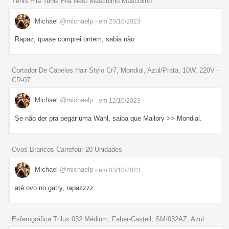
Tênis Fila Tenis Fila Nest Masculino Masculino
Michael
@michaelp
- em 23/10/2023
Rapaz, quase comprei ontem, sabia não
Cortador De Cabelos Hair Stylo Cr7, Mondial, Azul/Prata, 10W, 220V -
CR-07
Michael
@michaelp
- em 12/10/2023
Se não der pra pegar uma Wahl, saiba que Mallory >> Mondial.
Ovos Brancos Carrefour 20 Unidades
Michael
@michaelp
- em 03/10/2023
até ovo no gatry, rapazzzz
Esferográfica Trilux 032 Médium, Faber-Castell, SM/032AZ, Azul