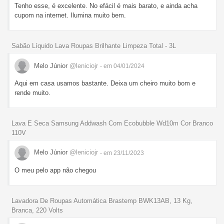
Tenho esse, é excelente. No efácil é mais barato, e ainda acha
cupom na internet. Ilumina muito bem.
Sabão Líquido Lava Roupas Brilhante Limpeza Total - 3L
Melo Júnior
@leniciojr
- em 04/01/2024
Aqui em casa usamos bastante. Deixa um cheiro muito bom e
rende muito.
Lava E Seca Samsung Addwash Com Ecobubble Wd10m Cor Branco
110V
Melo Júnior
@leniciojr
- em 23/11/2023
O meu pelo app não chegou
Lavadora De Roupas Automática Brastemp BWK13AB, 13 Kg,
Branca, 220 Volts