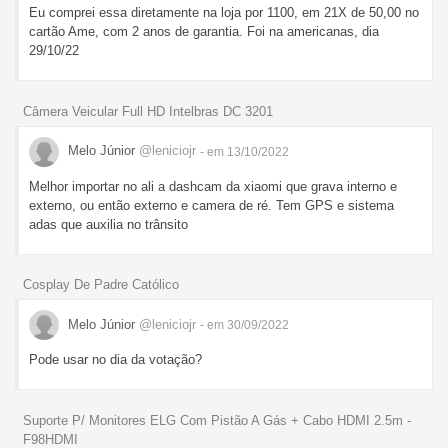
Eu comprei essa diretamente na loja por 1100, em 21X de 50,00 no
cartão Ame, com 2 anos de garantia. Foi na americanas, dia
29/10/22
Câmera Veicular Full HD Intelbras DC 3201
Melo Júnior
@leniciojr
- em 13/10/2022
Melhor importar no ali a dashcam da xiaomi que grava interno e
externo, ou então externo e camera de ré. Tem GPS e sistema
adas que auxilia no trânsito
Cosplay De Padre Católico
Melo Júnior
@leniciojr
- em 30/09/2022
Pode usar no dia da votação?
Suporte P/ Monitores ELG Com Pistão A Gás + Cabo HDMI 2.5m -
F98HDMI