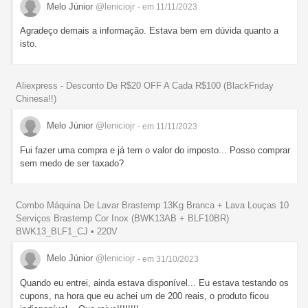
Melo Júnior
@leniciojr
- em 11/11/2023
Agradeço demais a informação. Estava bem em dúvida quanto a
isto.
Aliexpress - Desconto De R$20 OFF A Cada R$100 (BlackFriday
Chinesa!!)
Melo Júnior
@leniciojr
- em 11/11/2023
Fui fazer uma compra e já tem o valor do imposto... Posso comprar
sem medo de ser taxado?
Combo Máquina De Lavar Brastemp 13Kg Branca + Lava Louças 10
Serviços Brastemp Cor Inox (BWK13AB + BLF10BR)
BWK13_BLF1_CJ • 220V
Melo Júnior
@leniciojr
- em 31/10/2023
Quando eu entrei, ainda estava disponível... Eu estava testando os
cupons, na hora que eu achei um de 200 reais, o produto ficou