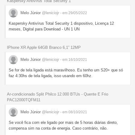
Kaspersky Antivírus Total Security 1
Melo Júnior
@leniciojr
- em 29/05/2022
Kaspersky Antivírus Total Security 1 dispositivo, Licença 12
meses, Digital para Download - UN 1 UN
IPhone XR Apple 64GB Branco 6,1” 12MP
Melo Júnior
@leniciojr
- em 16/10/2021
Se for de tela ligada está maravilhoso. Eu tenho um S20+ que só
faz 4:30hs de tela ligada, isso usando em 60hz.
Ar-condicionado Split Philco 12.000 BTUs - Quente E Frio
PAC12000TQFM11
Melo Júnior
@leniciojr
- em 08/10/2021
Se você fica com ele ligado por mais de 5 horas diárias direto,
compensa sim na conta de energia. Caso contrário, não.