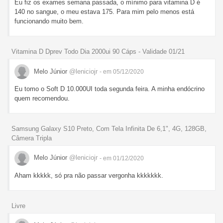
Eu fiz os exames semana passada, o mínimo para vitamina D é
140 no sangue, o meu estava 175. Para mim pelo menos está
funcionando muito bem.
Vitamina D Dprev Todo Dia 2000ui 90 Cáps - Validade 01/21
Melo Júnior
@leniciojr
- em 05/12/2020
Eu tomo o Soft D 10.000UI toda segunda feira. A minha endócrino
quem recomendou.
Samsung Galaxy S10 Preto, Com Tela Infinita De 6,1", 4G, 128GB,
Câmera Tripla
Melo Júnior
@leniciojr
- em 01/12/2020
Aham kkkkk, só pra não passar vergonha kkkkkkk.
Livre