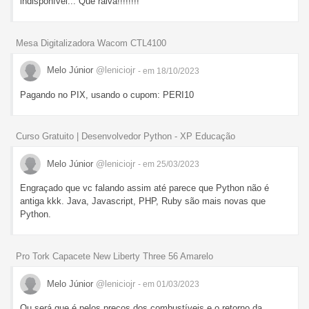
indisponível... Que raiva!!!!!!!!
Mesa Digitalizadora Wacom CTL4100
Melo Júnior
@leniciojr
- em 18/10/2023
Pagando no PIX, usando o cupom: PERI10
Curso Gratuito | Desenvolvedor Python - XP Educação
Melo Júnior
@leniciojr
- em 25/03/2023
Engraçado que vc falando assim até parece que Python não é
antiga kkk. Java, Javascript, PHP, Ruby são mais novas que
Python.
Pro Tork Capacete New Liberty Three 56 Amarelo
Melo Júnior
@leniciojr
- em 01/03/2023
Ou será que é pelos preços dos combustíveis e o retorno da