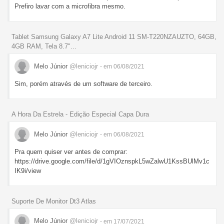
Prefiro lavar com a microfibra mesmo.
Tablet Samsung Galaxy A7 Lite Android 11 SM-T220NZAUZTO, 64GB,
4GB RAM, Tela 8.7"...
Melo Júnior
@leniciojr
- em 06/08/2021
Sim, porém através de um software de terceiro.
A Hora Da Estrela - Edição Especial Capa Dura
Melo Júnior
@leniciojr
- em 06/08/2021
Pra quem quiser ver antes de comprar:
https://drive.google.com/file/d/1gVIOznspkL5wZalwU1KssBUlMv1c
IK9i/view
Suporte De Monitor Dt3 Atlas
Melo Júnior
@leniciojr
- em 17/07/2021