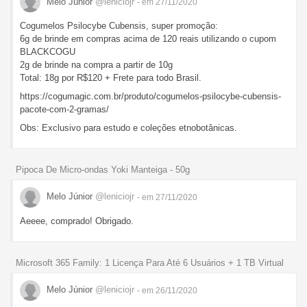
Melo Júnior
@leniciojr
- em 27/11/2020
Cogumelos Psilocybe Cubensis, super promoção:
6g de brinde em compras acima de 120 reais utilizando o cupom
BLACKCOGU
2g de brinde na compra a partir de 10g
Total: 18g por R$120 + Frete para todo Brasil.
https://cogumagic.com.br/produto/cogumelos-psilocybe-cubensis-
pacote-com-2-gramas/
Obs: Exclusivo para estudo e coleções etnobotânicas.
Pipoca De Micro-ondas Yoki Manteiga - 50g
Melo Júnior
@leniciojr
- em 27/11/2020
Aeeee, comprado! Obrigado.
Microsoft 365 Family: 1 Licença Para Até 6 Usuários + 1 TB Virtual
Melo Júnior
@leniciojr
- em 26/11/2020