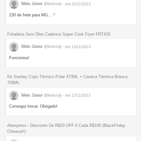
Melo Júnior
@leniciojr
- em 20/11/2023
230 de frete para MG... '-'
Fritadeira Sem Óleo Cadence Super Cook Fryer FRT410
Melo Júnior
@leniciojr
- em 13/11/2023
Funcionou!
Kit Stanley Copo Térmico Polar 473ML + Caneca Térmica Branca
709ML
Melo Júnior
@leniciojr
- em 12/11/2023
Consegui trocar. Obrigado!
Aliexpress - Desconto De R$20 OFF A Cada R$100 (BlackFriday
Chinesa!!)