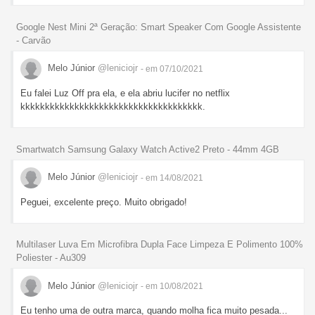
Google Nest Mini 2ª Geração: Smart Speaker Com Google Assistente
- Carvão
Melo Júnior
@leniciojr
- em 07/10/2021
Eu falei Luz Off pra ela, e ela abriu lucifer no netflix
kkkkkkkkkkkkkkkkkkkkkkkkkkkkkkkkkkkkk.
Smartwatch Samsung Galaxy Watch Active2 Preto - 44mm 4GB
Melo Júnior
@leniciojr
- em 14/08/2021
Peguei, excelente preço. Muito obrigado!
Multilaser Luva Em Microfibra Dupla Face Limpeza E Polimento 100%
Poliester - Au309
Melo Júnior
@leniciojr
- em 10/08/2021
Eu tenho uma de outra marca, quando molha fica muito pesada...