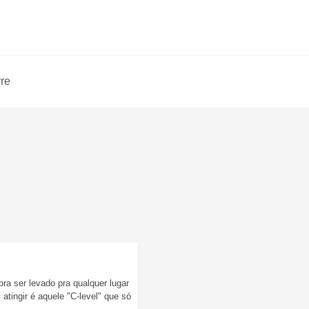
vre
pra ser levado pra qualquer lugar
tingir é aquele "C-level" que só