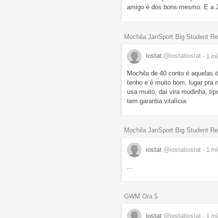
amigo é dos bons mesmo. E a Ja
Mochila JanSport Big Student R
iostat
@iostatiostat
- 1 m
Mochila de 40 conto é aquelas
tenho e é muito bom, lugar pra
usa muito, daí vira modinha, ti
tem garantia vitalícia.
Mochila JanSport Big Student R
iostat
@iostatiostat
- 1 m
...
GWM Ora 5
iostat
@iostatiostat
- 1 m