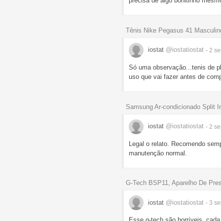
precisa de algo bonitinho mesm
Tênis Nike Pegasus 41 Masculin
iostat
@iostatiostat
- 2 
Só uma observação...tenis de pl
uso que vai fazer antes de comp
Samsung Ar-condicionado Split
iostat
@iostatiostat
- 2 
Legal o relato. Recomendo semp
manutenção normal.
G-Tech BSP11, Aparelho De Pres
iostat
@iostatiostat
- 3 
Esse g-tech são horríveis, cada