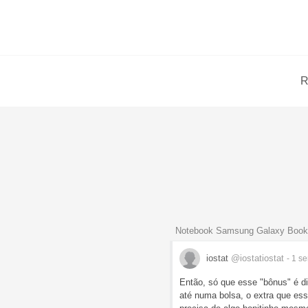
R
Notebook Samsung Galaxy Book
iostat
@iostatiostat
- 1 
Então, só que esse "bônus" é dif
até numa bolsa, o extra que es