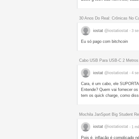
30 Anos Do Real: Crônicas No C
iostat
@iostatiostat
- 3 
Eu só pago com bitchcoin
Cabo USB Para USB-C 2 Metros
iostat
@iostatiostat
- 4 
Cara, é um cabo, ele SUPORTA t
Entende? Quem vai fornecer os 
tem os quick charge, como diss
Mochila JanSport Big Student R
iostat
@iostatiostat
- 1 m
Pois é, inflação é complicado né