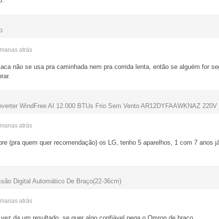
o.
o
semanas
atrás
aca não se usa pra caminhada nem pra corrida lenta, então se alguém for se
rar.
 Inverter WindFree AI 12.000 BTUs Frio Sem Vento AR12DYFAAWKNAZ 220V
semanas
atrás
re (pra quem quer recomendação) os LG, tenho 5 aparelhos, 1 com 7 anos já
são Digital Automático De Braço(22-36cm)
semanas
atrás
 vez da um resultado, se quer algo confiável pega o Omron de braço