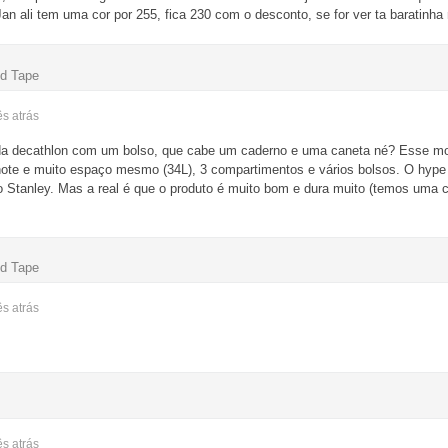
n ali tem uma cor por 255, fica 230 com o desconto, se for ver ta baratinh
ed Tape
ês
atrás
 da decathlon com um bolso, que cabe um caderno e uma caneta né? Esse mo
 note e muito espaço mesmo (34L), 3 compartimentos e vários bolsos. O hype
po Stanley. Mas a real é que o produto é muito bom e dura muito (temos uma 
ed Tape
ês
atrás
ês
atrás