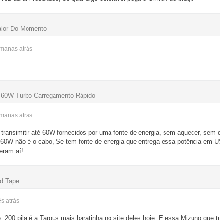
alor Do Momento
semanas
atrás
 60W Turbo Carregamento Rápido
semanas
atrás
ransimitir até 60W fornecidos por uma fonte de energia, sem aquecer, sem d
60W não é o cabo, Se tem fonte de energia que entrega essa potência em U
eram aí!
ed Tape
ês
atrás
, 200 pila é a Targus mais baratinha no site deles hoje. E essa Mizuno que t