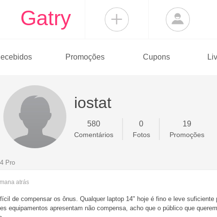
Gatry
ecebidos
Promoções
Cupons
Li
iostat
580
0
19
Comentários
Fotos
Promoções
4 Pro
semana
atrás
ícil de compensar os ônus. Qualquer laptop 14" hoje é fino e leve suficiente 
ses equipamentos apresentam não compensa, acho que o público que querem a