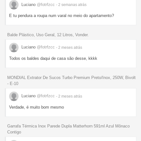
Luciano
@fotrfzcc
- 2 semanas
atrás
E tu pendura a roupa num varal no meio do apartamento?
Balde Plástico, Uso Geral, 12 Litros, Vonder.
Luciano
@fotrfzcc
- 2 meses
atrás
Todos os baldes daqui de casa são desse, kkkk
MONDIAL Extrator De Sucos Turbo Premium Preto/Inox, 250W, Bivolt
- E-10
Luciano
@fotrfzcc
- 2 meses
atrás
Verdade, é muito bom mesmo
Garrafa Térmica Inox Parede Dupla Matterhorn 591ml Azul Mônaco
Contigo