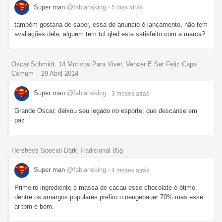
Super man
@fabiansking
- 5 dias
atrás
também gostaria de saber, essa do anúncio é lançamento, não tem
avaliações dela, alguem tem tcl qled esta satisfeito com a marca?
Oscar Schmidt. 14 Motivos Para Viver, Vencer E Ser Feliz Capa
Comum – 29 Abril 2014
Super man
@fabiansking
- 3 meses
atrás
Grande Oscar, deixou seu legado no esporte, que descanse em
paz
Hersheys Special Dark Tradicional 85g
Super man
@fabiansking
- 4 meses
atrás
Primeiro ingrediente é massa de cacau esse chocolate é ótimo,
dentre os amargos populares prefiro o neugebauer 70% mas esse
ai tbm é bom.