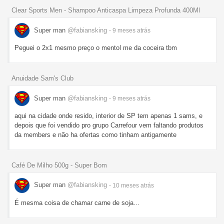
Clear Sports Men - Shampoo Anticaspa Limpeza Profunda 400Ml
Super man
@fabiansking
- 9 meses
atrás
Peguei o 2x1 mesmo preço o mentol me da coceira tbm
Anuidade Sam's Club
Super man
@fabiansking
- 9 meses
atrás
aqui na cidade onde resido, interior de SP tem apenas 1 sams, e
depois que foi vendido pro grupo Carrefour vem faltando produtos
da members e não ha ofertas como tinham antigamente
Café De Milho 500g - Super Bom
Super man
@fabiansking
- 10 meses
atrás
É mesma coisa de chamar carne de soja...