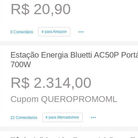
R$ 20,90
...
Ir para
Amazon
0 Comentário
Estação Energia Bluetti AC50P Port
700W
R$ 2.314,00
Cupom QUEROPROMOML
...
Ir para
Mercadolivre
22 Comentários