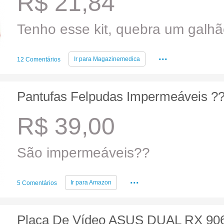
R$ 21,84
Tenho esse kit, quebra um galhão
...
Ir para
Magazinemedica
12 Comentários
Pantufas Felpudas Impermeáveis 
R$ 39,00
São impermeáveis??
...
Ir para
Amazon
5 Comentários
Placa De Vídeo ASUS DUAL RX 90