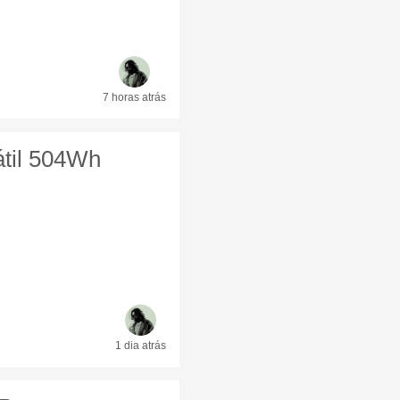
7 horas
atrás
átil 504Wh
1 dia
atrás