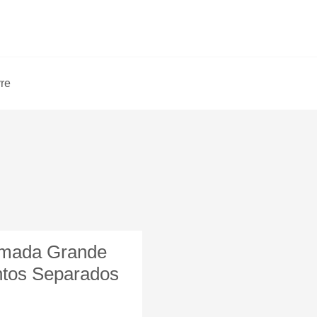
vre
amada Grande
tos Separados