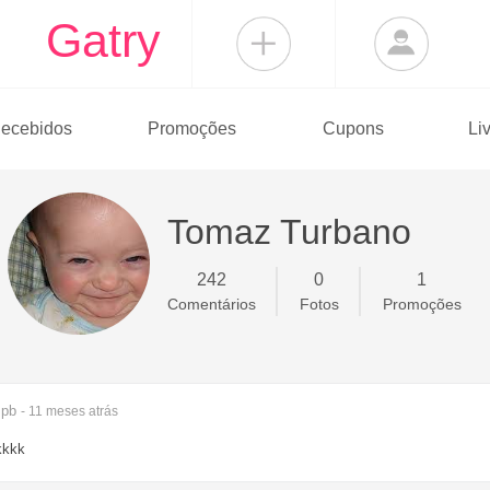
Gatry
ecebidos
Promoções
Cupons
Li
Tomaz Turbano
242
0
1
Comentários
Fotos
Promoções
pb
- 11 meses
atrás
kkkk