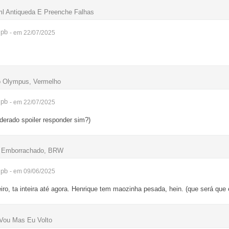
ml Antiqueda E Preenche Falhas
pb
- em 22/07/2025
 Olympus, Vermelho
pb
- em 22/07/2025
derado spoiler responder sim?)
o Emborrachado, BRW
pb
- em 09/06/2025
, ta inteira até agora. Henrique tem maozinha pesada, hein. (que será que e
Vou Mas Eu Volto