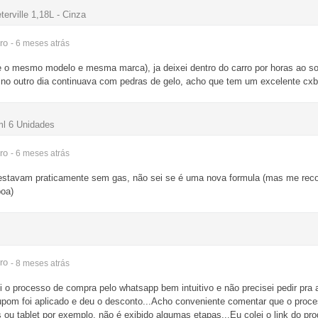
rville 1,18L - Cinza
ro
- 6 meses
atrás
o mesmo modelo e mesma marca), ja deixei dentro do carro por horas ao so
 e no outro dia continuava com pedras de gelo, acho que tem um excelente cxb
ml 6 Unidades
ro
- 6 meses
atrás
 estavam praticamente sem gas, não sei se é uma nova formula (mas me rec
boa)
ro
- 8 meses
atrás
 o processo de compra pelo whatsapp bem intuitivo e não precisei pedir pra a
pom foi aplicado e deu o desconto...Acho conveniente comentar que o proce
 ou tablet por exemplo, não é exibido algumas etapas...Eu colei o link do pro