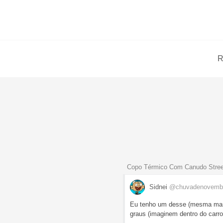
R
Copo Térmico Com Canudo Streete
Sidnei
@chuvadenovemb
Eu tenho um desse (mesma marc
graus (imaginem dentro do carro