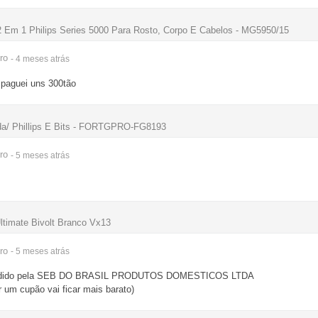
2 Em 1 Philips Series 5000 Para Rosto, Corpo E Cabelos - MG5950/15
ro
- 4 meses
atrás
paguei uns 300tão
a/ Phillips E Bits - FORTGPRO-FG8193
ro
- 5 meses
atrás
Ultimate Bivolt Branco Vx13
ro
- 5 meses
atrás
 vendido pela SEB DO BRASIL PRODUTOS DOMESTICOS LTDA
um cupão vai ficar mais barato)