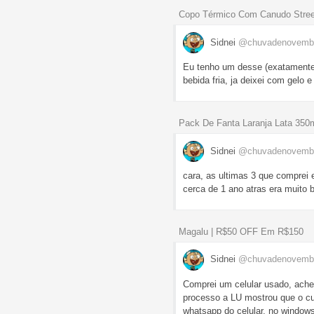
Copo Térmico Com Canudo Streete
Sidnei
@chuvadenovemb
Eu tenho um desse (exatamente 
bebida fria, ja deixei com gelo
Pack De Fanta Laranja Lata 350
Sidnei
@chuvadenovemb
cara, as ultimas 3 que comprei
cerca de 1 ano atras era muito 
Magalu | R$50 OFF Em R$150
Sidnei
@chuvadenovemb
Comprei um celular usado, achei
processo a LU mostrou que o cu
whatsapp do celular, no windows