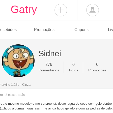
Gatry
ecebidos
Promoções
Cupons
Li
Sidnei
276
0
6
Comentários
Fotos
Promoções
rville 1,18L - Cinza
ro
- 3 meses
atrás
a e mesmo modelo) e me surpreendi, deixei agua de coco com gelo dentro 
)...ficou algumas horas assim, e ainda ficou gelado e com as pedras de gelo.