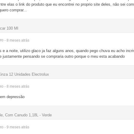
re elas o link do produto que eu encontrei no proprio site deles, não sei co
uero comprar...
xcar 100 Ml
ro
- 8 meses
atrás
e a noite, utilizo glaco ja faz alguns anos, quando pego chuva eu acho incriv
hoje justamente pensando se compraria outro porque o meu esta acabando
Cinza 12 Unidades Electrolux
ro
- 8 meses
atrás
i em depressão
lle, Com Canudo 1,18L - Verde
ro
- 9 meses
atrás