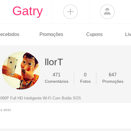
Gatry
ecebidos
Promoções
Cupons
Li
llorT
471
0
647
Comentários
Fotos
Promoções
080P Full HD Inteligente Wi-Fi Com Botão SOS
na
atrás