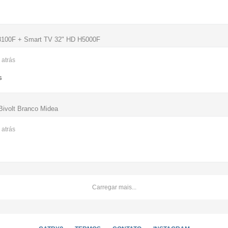
8100F + Smart TV 32" HD H5000F
s
atrás
s
 Bivolt Branco Midea
s
atrás
Carregar mais...