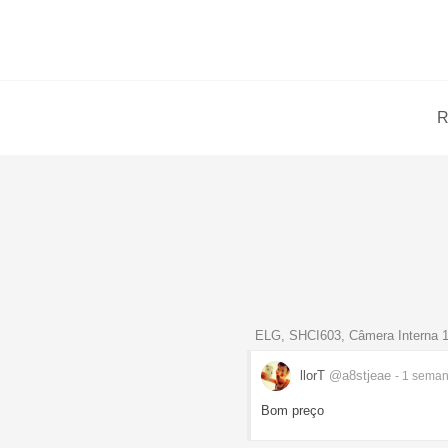
R
ELG, SHCI603, Câmera Interna 1
llorT
@a8stjeae
- 1 sema
Bom preço