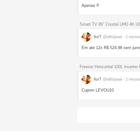
Apenas P
Smart TV 85" Crystal UHD 4K U
llorT
@a8stjeae
- 2 mese
Em até 12x R$ 524,98 sem juro
Freezer Horizontal 100L Inverter
llorT
@a8stjeae
- 2 mese
Cupom LEVOU10