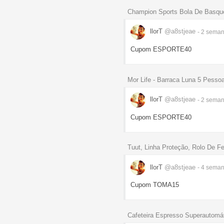
Champion Sports Bola De Basque
llorT
@a8stjeae
- 2 sema
Cupom ESPORTE40
Mor Life - Barraca Luna 5 Pesso
llorT
@a8stjeae
- 2 sema
Cupom ESPORTE40
Tuut, Linha Proteção, Rolo De Fe
llorT
@a8stjeae
- 4 sema
Cupom TOMA15
Cafeteira Espresso Superautomát