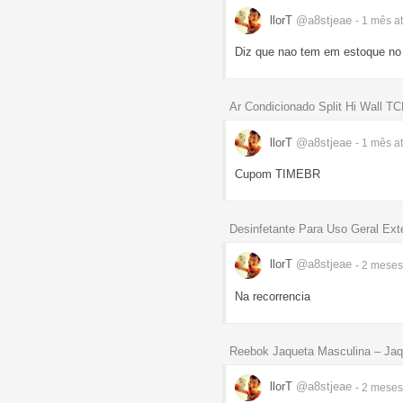
llorT
@a8stjeae
- 1 mês
a
Diz que nao tem em estoque no 
Ar Condicionado Split Hi Wall TC
llorT
@a8stjeae
- 1 mês
a
Cupom TIMEBR
Desinfetante Para Uso Geral Ext
llorT
@a8stjeae
- 2 mese
Na recorrencia
Reebok Jaqueta Masculina – Jaq
llorT
@a8stjeae
- 2 mese