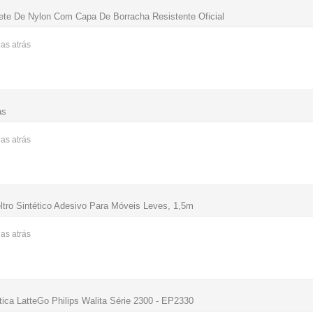
te De Nylon Com Capa De Borracha Resistente Oficial
nas
atrás
as
nas
atrás
ltro Sintético Adesivo Para Móveis Leves, 1,5m
nas
atrás
ica LatteGo Philips Walita Série 2300 - EP2330