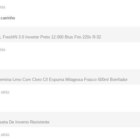
trás
carrinho
L FreshIN 3.0 Inverter Preto 12.000 Btus Frio 220v R-32
trás
ermina Limo Com Cloro Cif Espuma Milagrosa Frasco 500ml Borrifador
s
atrás
ueta De Inverno Resistente
s
atrás