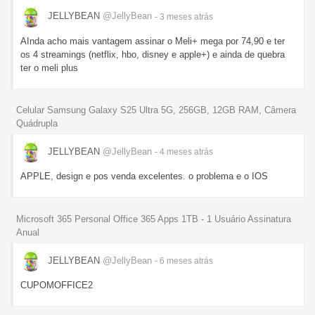
JELLYBEAN
@JellyBean
- 3 meses
atrás
AInda acho mais vantagem assinar o Meli+ mega por 74,90 e ter
os 4 streamings (netflix, hbo, disney e apple+) e ainda de quebra
ter o meli plus
Celular Samsung Galaxy S25 Ultra 5G, 256GB, 12GB RAM, Câmera
Quádrupla
JELLYBEAN
@JellyBean
- 4 meses
atrás
APPLE, design e pos venda excelentes. o problema e o IOS
Microsoft 365 Personal Office 365 Apps 1TB - 1 Usuário Assinatura
Anual
JELLYBEAN
@JellyBean
- 6 meses
atrás
CUPOMOFFICE2