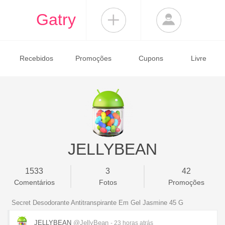
Gatry
Recebidos
Promoções
Cupons
Livre
JELLYBEAN
1533
3
42
Comentários
Fotos
Promoções
Secret Desodorante Antitranspirante Em Gel Jasmine 45 G
JELLYBEAN
@JellyBean
- 23 horas
atrás