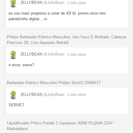
JELLYBEAN
@JellyBean
- 1 mês
atrás
eu sou mais propenso a oster de 42l tb. porem esse tem
painelzinho digital... rs
Philips Barbeador Elétrico Masculino, Uso Seco E Molhado, Cabeças
Flexíveis 3D, Com Aparador Retrátil
JELLYBEAN
@JellyBean
- 1 mês
atrás
e esse, serve?
Barbeador Elétrico Masculino Philips SkinIQ S5898/17
JELLYBEAN
@JellyBean
- 1 mês
atrás
SERVE?
Liquidificador Philco Portátil 2 Squeezes 400W PLQ04A 220V -
Marketplace