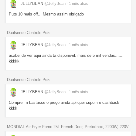
JELLYBEAN
@JellyBean
- 1 mês
atrás
Puts 10 reais off... Mesmo assim obrigado
Dualsense Controle Ps5
JELLYBEAN
@JellyBean
- 1 mês
atrás
acabei de ver aqui ainda ta disponivel. mais de 5 mil vendas.......
kkkkk
Dualsense Controle Ps5
JELLYBEAN
@JellyBean
- 1 mês
atrás
Comprei, n bastasse o preço ainda apliquei cupom e cashback
kkkk
MONDIAL Air Fryer Forno 25L French Door, Preto/Inox, 2200W, 220V